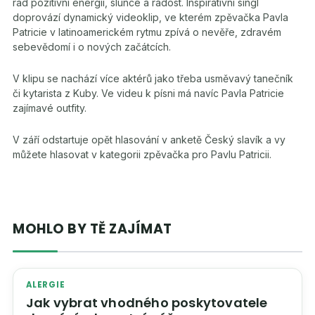
rád pozitivní energii, slunce a radost. Inspirativní singl
doprovází dynamický videoklip, ve kterém zpěvačka Pavla
Patricie v latinoamerickém rytmu zpívá o nevěře, zdravém
sebevědomí i o nových začátcích.
V klipu se nachází více aktérů jako třeba usměvavý tanečník
či kytarista z Kuby. Ve videu k písni má navíc Pavla Patricie
zajímavé outfity.
V září odstartuje opět hlasování v anketě Český slavík a vy
můžete hlasovat v kategorii zpěvačka pro Pavlu Patricii.
MOHLO BY TĚ ZAJÍMAT
ALERGIE
Jak vybrat vhodného poskytovatele