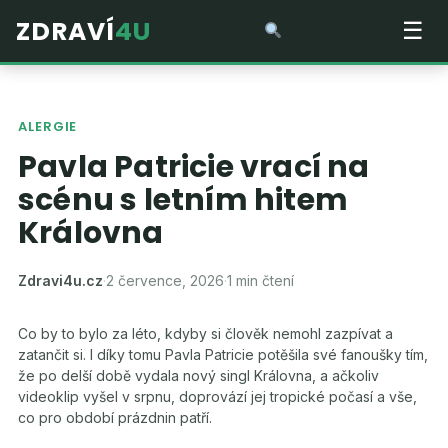
ZDRAVÍ
4U
☰
ALERGIE
Pavla Patricie vrací na
scénu s letním hitem
Královna
Zdravi4u.cz
·
2 července, 2026
·
1 min čtení
Co by to bylo za léto, kdyby si člověk nemohl zazpívat a
zatančit si. I díky tomu Pavla Patricie potěšila své fanoušky tím,
že po delší době vydala nový singl Královna, a ačkoliv
videoklip vyšel v srpnu, doprovází jej tropické počasí a vše,
co pro období prázdnin patří.