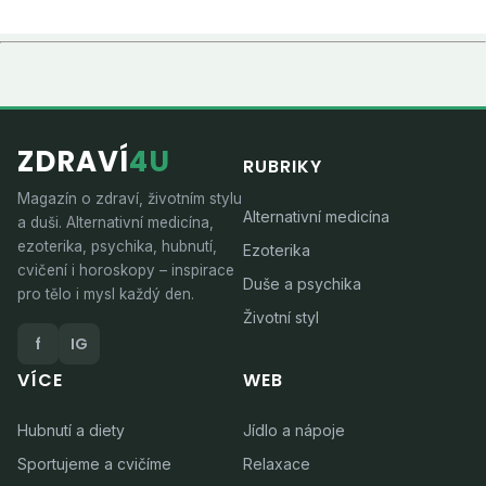
ZDRAVÍ
4U
RUBRIKY
Magazín o zdraví, životním stylu
Alternativní medicína
a duši. Alternativní medicína,
ezoterika, psychika, hubnutí,
Ezoterika
cvičení i horoskopy – inspirace
Duše a psychika
pro tělo i mysl každý den.
Životní styl
f
IG
VÍCE
WEB
Hubnutí a diety
Jídlo a nápoje
Sportujeme a cvičíme
Relaxace