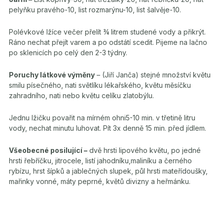
pelyňku pravého-10, list rozmarýnu-10, list šalvěje-10.
Polévkové lžíce večer přelít ¾ litrem studené vody a přikrýt.
Ráno nechat přejít varem a po odstátí scedit. Pijeme na lačno
po sklenicích po celý den 2-3 týdny.
Poruchy látkové výměny
– (Jiří Janča) stejné množství květu
smilu písečného, nati světlíku lékařského, květu měsíčku
zahradního, nati nebo květu celíku zlatobýlu.
Jednu lžičku povařit na mírném ohni5-10 min. v třetině litru
vody, nechat minutu luhovat. Pít 3x denně 15 min. před jídlem.
Všeobecné posilující –
dvě hrsti lipového květu, po jedné
hrsti řebříčku, jitrocele, listí jahodníku,maliníku a černého
rybízu, hrst šípků a jablečných slupek, půl hrsti mateřídoušky,
mařinky vonné, máty peprné, květů divizny a heřmánku.