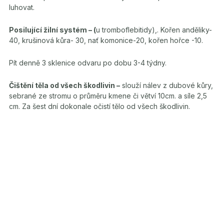
luhovat.
Posilující žilní systém – (
u tromboflebitidy),. Kořen anděliky-
40, krušinová kůra- 30, nať komonice-20, kořen hořce -10.
Pít denně 3 sklenice odvaru po dobu 3-4 týdny.
Čištění těla od všech škodlivin –
slouží nálev z dubové kůry,
sebrané ze stromu o průměru kmene či větví 10cm. a síle 2,5
cm. Za šest dní dokonale očistí tělo od všech škodlivin.