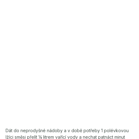
Dát do neprodyšné nádoby a v době potřeby 1 polévkovou
lžíci směsi přelít ¼ litrem vařící vody a nechat patnáct minut