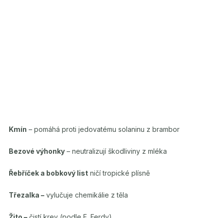
Kmín
– pomáhá proti jedovatému solaninu z brambor
Bezové výhonky
– neutralizují škodliviny z mléka
Řebříček a bobkový list
ničí tropické plísně
Třezalka –
vylučuje chemikálie z těla
Žito –
čistí krev (podle F. Ferdy)