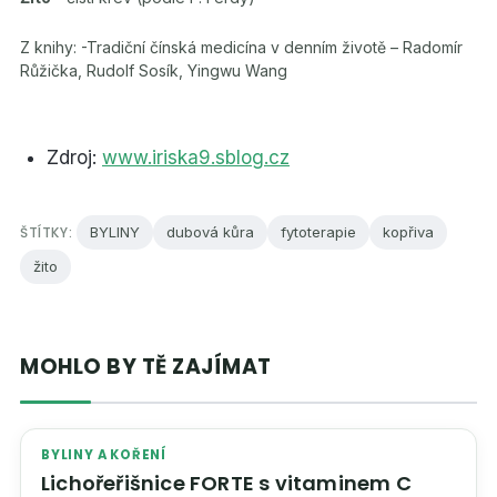
Z knihy: -Tradiční čínská medicína v denním životě – Radomír
Růžička, Rudolf Sosík, Yingwu Wang
Zdroj:
www.iriska9.sblog.cz
ŠTÍTKY:
BYLINY
dubová kůra
fytoterapie
kopřiva
žito
MOHLO BY TĚ ZAJÍMAT
BYLINY A KOŘENÍ
Lichořeřišnice FORTE s vitaminem C