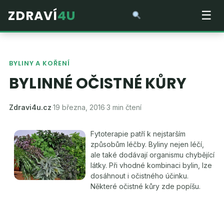
ZDRAVÍ
4U
☰
BYLINY A KOŘENÍ
BYLINNÉ OČISTNÉ KŮRY
Zdravi4u.cz
·
19 března, 2016
·
3 min čtení
Fytoterapie patří k nejstarším
způsobům léčby. Byliny nejen léčí,
ale také dodávají organismu chybějící
látky. Při vhodné kombinaci bylin, lze
dosáhnout i očistného účinku.
Některé očistné kůry zde popíšu.