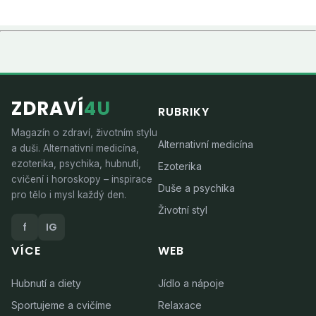
ZDRAVÍ
4U
RUBRIKY
Magazín o zdraví, životním stylu
Alternativní medicína
a duši. Alternativní medicína,
ezoterika, psychika, hubnutí,
Ezoterika
cvičení i horoskopy – inspirace
Duše a psychika
pro tělo i mysl každý den.
Životní styl
f
IG
VÍCE
WEB
Hubnutí a diety
Jídlo a nápoje
Sportujeme a cvičíme
Relaxace