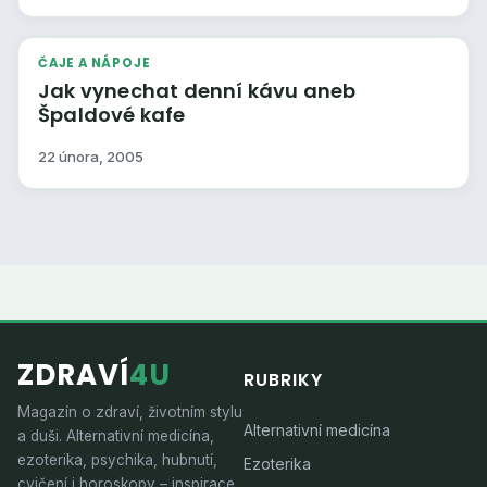
ČAJE A NÁPOJE
Jak vynechat denní kávu aneb
Špaldové kafe
22 února, 2005
ZDRAVÍ
4U
RUBRIKY
Magazín o zdraví, životním stylu
Alternativní medicína
a duši. Alternativní medicína,
ezoterika, psychika, hubnutí,
Ezoterika
cvičení i horoskopy – inspirace