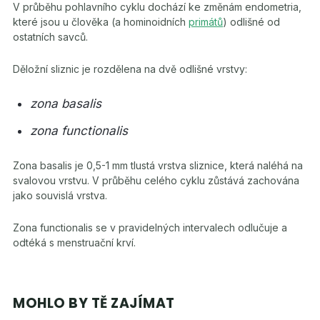
V průběhu pohlavního cyklu dochází ke změnám endometria,
které jsou u člověka (a hominoidních
primátů
) odlišné od
ostatních savců.
Děložní sliznic je rozdělena na dvě odlišné vrstvy:
zona basalis
zona functionalis
Zona basalis je 0,5-1 mm tlustá vrstva sliznice, která naléhá na
svalovou vrstvu. V průběhu celého cyklu zůstává zachována
jako souvislá vrstva.
Zona functionalis se v pravidelných intervalech odlučuje a
odtéká s menstruační krví.
MOHLO BY TĚ ZAJÍMAT