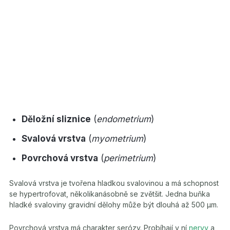
Děložní sliznice
(
endometrium
)
Svalová vrstva
(
myometrium
)
Povrchová vrstva
(
perimetrium
)
Svalová vrstva je tvořena hladkou svalovinou a má schopnost
se hypertrofovat, několikanásobně se zvětšit. Jedna buňka
hladké svaloviny gravidní dělohy může být dlouhá až 500 μm.
Povrchová vrstva má charakter serózy. Probíhají v ní
nervy
a