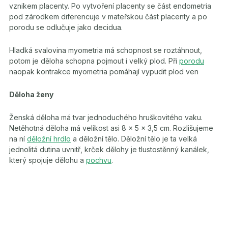
vznikem placenty. Po vytvoření placenty se část endometria
pod zárodkem diferencuje v mateřskou část placenty a po
porodu se odlučuje jako decidua.
Hladká svalovina myometria má schopnost se roztáhnout,
potom je děloha schopna pojmout i velký plod. Při
porodu
naopak kontrakce myometria pomáhají vypudit plod ven
Děloha ženy
Ženská děloha má tvar jednoduchého hruškovitého vaku.
Netěhotná děloha má velikost asi 8 x 5 x 3,5 cm. Rozlišujeme
na ní
děložní hrdlo
a děložní tělo. Děložní tělo je ta velká
jednolitá dutina uvnitř, krček dělohy je tlustostěnný kanálek,
který spojuje dělohu a
pochvu
.