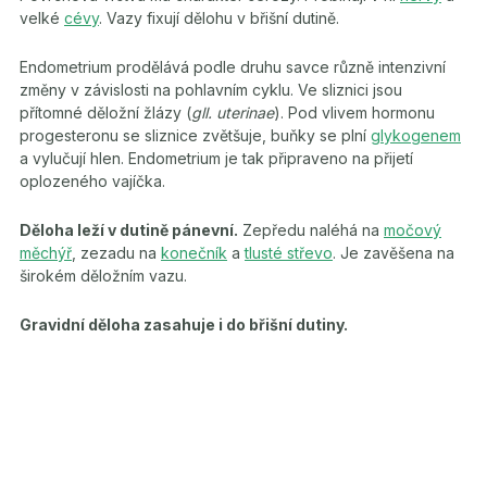
velké
cévy
. Vazy fixují dělohu v břišní dutině.
Endometrium prodělává podle druhu savce různě intenzivní
změny v závislosti na pohlavním cyklu. Ve sliznici jsou
přítomné děložní žlázy (
gll. uterinae
). Pod vlivem hormonu
progesteronu se sliznice zvětšuje, buňky se plní
glykogenem
a vylučují hlen. Endometrium je tak připraveno na přijetí
oplozeného vajíčka.
Děloha leží v dutině pánevní.
Zepředu naléhá na
močový
měchýř
, zezadu na
konečník
a
tlusté střevo
. Je zavěšena na
širokém děložním vazu.
Gravidní děloha zasahuje i do břišní dutiny.