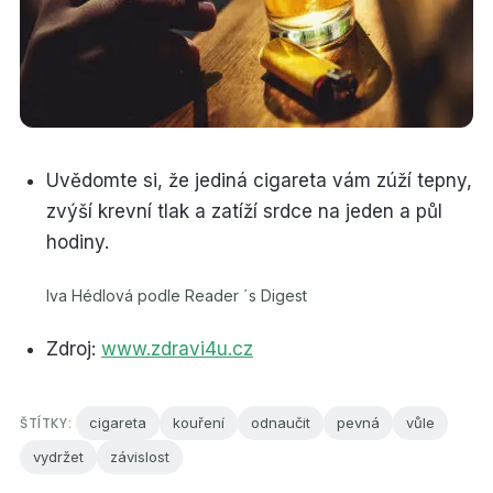
Uvědomte si, že jediná cigareta vám zúží tepny,
zvýší krevní tlak a zatíží srdce na jeden a půl
hodiny.
Iva Hédlová podle Reader ´s Digest
Zdroj:
www.zdravi4u.cz
ŠTÍTKY:
cigareta
kouření
odnaučit
pevná
vůle
vydržet
závislost