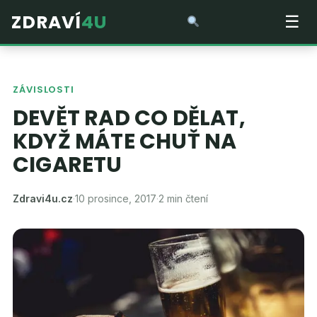
ZDRAVÍ
4U
☰
ZÁVISLOSTI
DEVĚT RAD CO DĚLAT,
KDYŽ MÁTE CHUŤ NA
CIGARETU
Zdravi4u.cz
·
10 prosince, 2017
·
2 min čtení