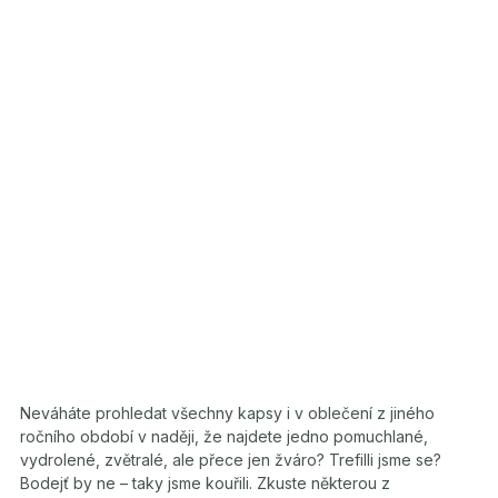
Neváháte prohledat všechny kapsy i v oblečení z jiného
ročního období v naději, že najdete jedno pomuchlané,
vydrolené, zvětralé, ale přece jen žváro? Trefilli jsme se?
Bodejť by ne – taky jsme kouřili. Zkuste některou z