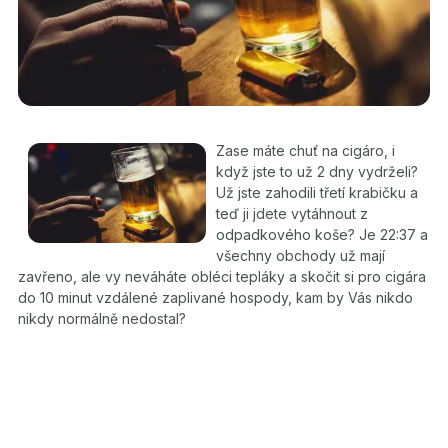
Zase máte chuť na cigáro, i
když jste to už 2 dny vydrželi?
Už jste zahodili třetí krabičku a
teď ji jdete vytáhnout z
odpadkového koše? Je 22:37 a
všechny obchody už mají
zavřeno, ale vy neváháte obléci tepláky a skočit si pro cigára
do 10 minut vzdálené zaplivané hospody, kam by Vás nikdo
nikdy normálně nedostal?