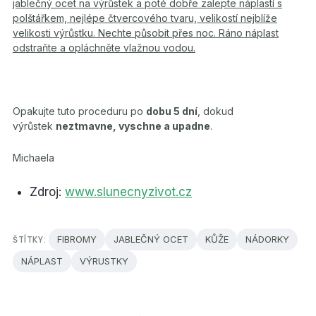
jablečný ocet na výrůstek a poté dobře zalepte náplastí s
polštářkem, nejlépe čtvercového tvaru, velikostí nejblíže
velikosti výrůstku. Nechte působit přes noc. Ráno náplast
odstraňte a opláchněte vlažnou vodou.
Opakujte tuto proceduru po
dobu 5 dní
, dokud
výrůstek
neztmavne, vyschne a upadne
.
Michaela
Zdroj:
www.slunecnyzivot.cz
ŠTÍTKY:
FIBROMY
JABLEČNÝ OCET
KŮŽE
NÁDORKY
NÁPLAST
VÝRUSTKY