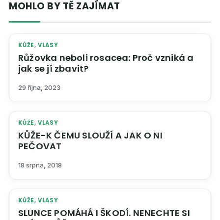
MOHLO BY TĚ ZAJÍMAT
KŮŽE, VLASY
Růžovka neboli rosacea: Proč vzniká a
jak se jí zbavit?
29 října, 2023
KŮŽE, VLASY
KŮŽE-K ČEMU SLOUŽÍ A JAK O NI
PEČOVAT
18 srpna, 2018
KŮŽE, VLASY
SLUNCE POMÁHÁ I ŠKODÍ. NENECHTE SI