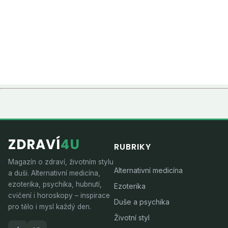
ZDRAVÍ
4U
RUBRIKY
Magazín o zdraví, životním stylu
Alternativní medicína
a duši. Alternativní medicína,
ezoterika, psychika, hubnutí,
Ezoterika
cvičení i horoskopy – inspirace
Duše a psychika
pro tělo i mysl každý den.
Životní styl