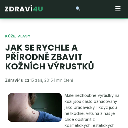
ZDRAVÍ
4U
☰
KŮŽE, VLASY
JAK SE RYCHLE A
PŘÍRODNĚ ZBAVIT
KOŽNÍCH VÝRUSTKŮ
Zdravi4u.cz
·
15 září, 2015
·
1 min čtení
Malé nezhoubné výrůstky na
kůži jsou často označovány
jako bradavičky. I když jsou
neškodné, většina z nás je
chce odstranit z
kosmetických, estetických