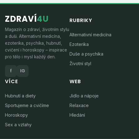
ZDRAVÍ
4U
RUBRIKY
Magazín o zdraví, životním stylu
Alternativní medicína
a duši. Alternativní medicína,
ezoterika, psychika, hubnutí,
Ezoterika
cvičení i horoskopy – inspirace
Duše a psychika
pro tělo i mysl každý den.
Životní styl
f
IG
VÍCE
WEB
Hubnutí a diety
Jídlo a nápoje
Sportujeme a cvičíme
Relaxace
Horoskopy
Hledání
Sex a vztahy