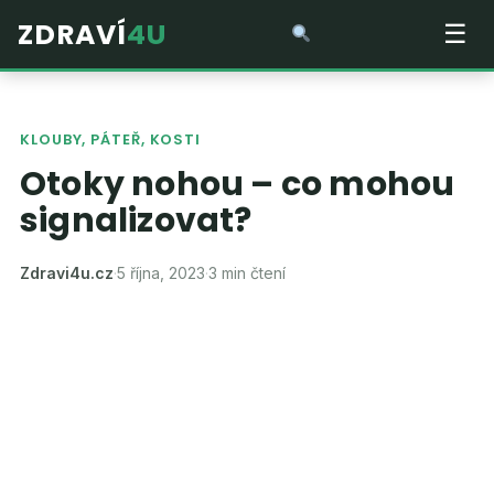
ZDRAVÍ
4U
☰
KLOUBY, PÁTEŘ, KOSTI
Otoky nohou – co mohou
signalizovat?
Zdravi4u.cz
·
5 října, 2023
·
3 min čtení