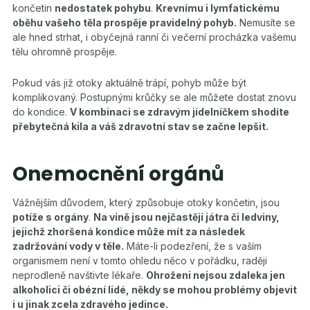
končetin
nedostatek pohybu
.
Krevnímu i lymfatickému
oběhu vašeho těla prospěje pravidelný pohyb.
Nemusíte se
ale hned strhat, i obyčejná ranní či večerní procházka vašemu
tělu ohromně prospěje.
Pokud vás již otoky aktuálně trápí, pohyb může být
komplikovaný. Postupnými krůčky se ale můžete dostat znovu
do kondice.
V kombinaci se zdravým jídelníčkem shodíte
přebytečná kila a váš zdravotní stav se začne lepšit.
Onemocnění orgánů
Vážnějším důvodem, který způsobuje otoky končetin, jsou
potíže s orgány
.
Na vině jsou nejčastěji játra či ledviny,
jejichž zhoršená kondice může mít za následek
zadržování vody v těle.
Máte-li podezření, že s vaším
organismem není v tomto ohledu něco v pořádku, raději
neprodleně navštivte lékaře.
Ohroženi nejsou zdaleka jen
alkoholici či obézní lidé, někdy se mohou problémy objevit
i u jinak zcela zdravého jedince.