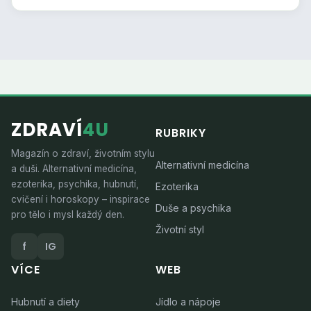
ZDRAVÍ
4U
RUBRIKY
Magazín o zdraví, životním stylu
Alternativní medicína
a duši. Alternativní medicína,
ezoterika, psychika, hubnutí,
Ezoterika
cvičení i horoskopy – inspirace
Duše a psychika
pro tělo i mysl každý den.
Životní styl
f
IG
VÍCE
WEB
Hubnutí a diety
Jídlo a nápoje