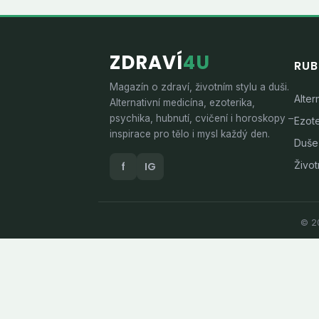
ZDRAVÍ
4U
RUB
Magazín o zdraví, životním stylu a duši.
Alter
Alternativní medicína, ezoterika,
psychika, hubnutí, cvičení i horoskopy –
Ezote
inspirace pro tělo i mysl každý den.
Duše
Životn
f
IG
© 20