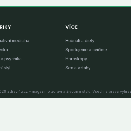
RIKY
VÍCE
nativní medicína
Hubnutí a diety
rika
Sportujeme a cvičíme
 a psychika
Horoskopy
í styl
Sex a vztahy
26 Zdravi4u.cz – magazín o zdraví a životním stylu. Všechna práva vyhra