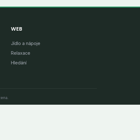
WEB
Jídlo a nápoje
Relaxace
Hledání
zena.