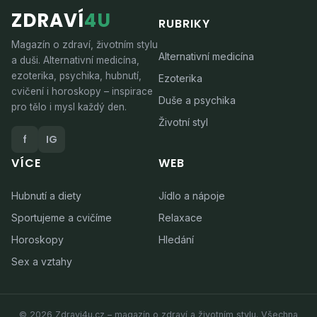
ZDRAVÍ
4U
RUBRIKY
Magazín o zdraví, životním stylu
Alternativní medicína
a duši. Alternativní medicína,
ezoterika, psychika, hubnutí,
Ezoterika
cvičení i horoskopy – inspirace
Duše a psychika
pro tělo i mysl každý den.
Životní styl
f
IG
VÍCE
WEB
Hubnutí a diety
Jídlo a nápoje
Sportujeme a cvičíme
Relaxace
Horoskopy
Hledání
Sex a vztahy
© 2026 Zdravi4u.cz – magazín o zdraví a životním stylu. Všechna