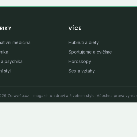
RIKY
VÍCE
nativní medicína
Hubnutí a diety
rika
Sportujeme a cvičíme
 a psychika
Horoskopy
í styl
Sex a vztahy
26 Zdravi4u.cz – magazín o zdraví a životním stylu. Všechna práva vyhra