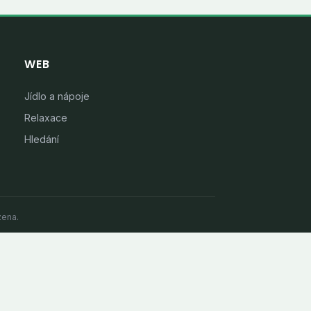
WEB
Jídlo a nápoje
Relaxace
Hledání
zena.