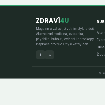
ZDRAVÍ
4U
RUB
Magazín o zdraví, životním stylu a duši.
Alter
Alternativní medicína, ezoterika,
psychika, hubnutí, cvičení i horoskopy –
Ezote
inspirace pro tělo i mysl každý den.
Duše
Životn
f
IG
© 20