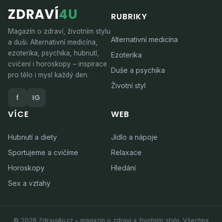
ZDRAVÍ
4U
RUBRIKY
Magazín o zdraví, životním stylu
Alternativní medicína
a duši. Alternativní medicína,
ezoterika, psychika, hubnutí,
Ezoterika
cvičení i horoskopy – inspirace
Duše a psychika
pro tělo i mysl každý den.
Životní styl
f
IG
VÍCE
WEB
Hubnutí a diety
Jídlo a nápoje
Sportujeme a cvičíme
Relaxace
Horoskopy
Hledání
Sex a vztahy
© 2026 Zdravi4u.cz – magazín o zdraví a životním stylu. Všechna