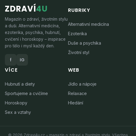
ZDRAVÍ
4U
RUBRIKY
Magazín o zdraví, životním stylu
Alternativní medicína
a duši. Alternativní medicína,
ezoterika, psychika, hubnutí,
Ezoterika
cvičení i horoskopy – inspirace
Duše a psychika
pro tělo i mysl každý den.
Životní styl
f
IG
VÍCE
WEB
Hubnutí a diety
Jídlo a nápoje
Sportujeme a cvičíme
Relaxace
Horoskopy
Hledání
Sex a vztahy
© 2026 Zdravi4u.cz – magazín o zdraví a životním stylu. Všechna