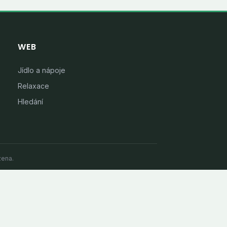
WEB
Jídlo a nápoje
Relaxace
Hledání
zena.