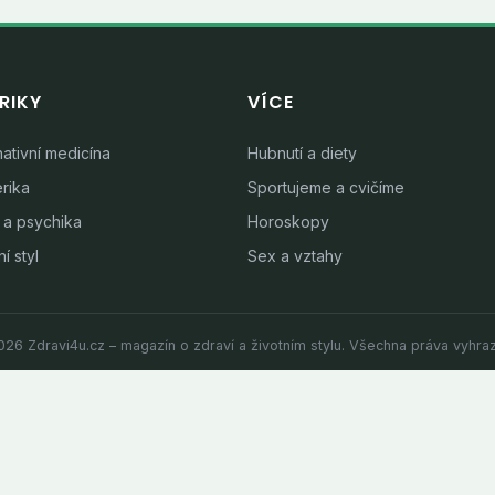
RIKY
VÍCE
nativní medicína
Hubnutí a diety
rika
Sportujeme a cvičíme
 a psychika
Horoskopy
í styl
Sex a vztahy
26 Zdravi4u.cz – magazín o zdraví a životním stylu. Všechna práva vyhra