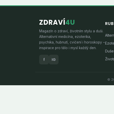
ZDRAVÍ
4U
RUB
Magazín o zdraví, životním stylu a duši.
Alter
Alternativní medicína, ezoterika,
psychika, hubnutí, cvičení i horoskopy –
Ezote
inspirace pro tělo i mysl každý den.
Duše
Životn
f
IG
© 20