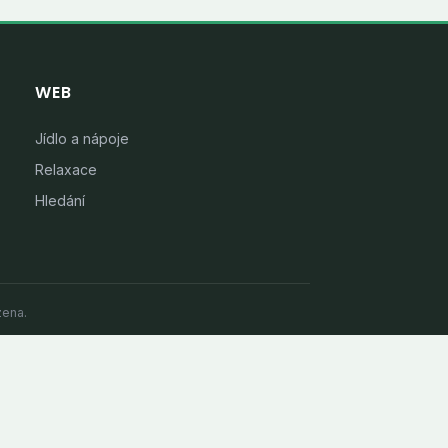
WEB
Jídlo a nápoje
Relaxace
Hledání
zena.