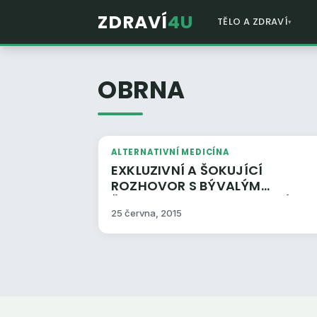
ZDRAVÍ
4U
TĚLO A ZDRAVÍ
OBRNA
ALTERNATIVNÍ MEDICÍNA
EXKLUZIVNÍ A ŠOKUJÍCÍ
ROZHOVOR S BÝVALÝM
ŘEDITELEM FARMACEUTICKÉ
25 června, 2015
FIRMY O TOM, JAK SE CHOVAJÍ
K LIDEM