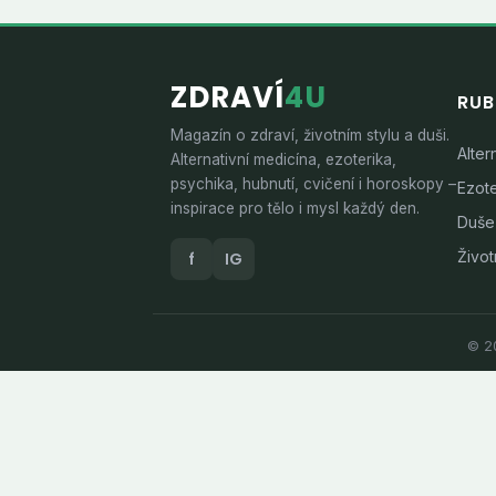
ZDRAVÍ
4U
RUB
Magazín o zdraví, životním stylu a duši.
Alter
Alternativní medicína, ezoterika,
psychika, hubnutí, cvičení i horoskopy –
Ezote
inspirace pro tělo i mysl každý den.
Duše
Životn
f
IG
© 20