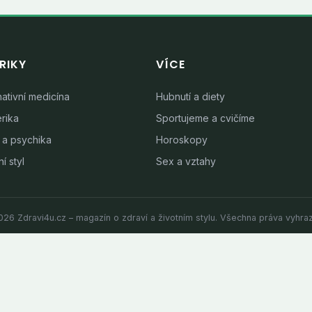
RIKY
VÍCE
nativní medicína
Hubnutí a diety
rika
Sportujeme a cvičíme
 a psychika
Horoskopy
í styl
Sex a vztahy
26 Zdravi4u.cz – magazín o zdraví a životním stylu. Všechna práva vyhra