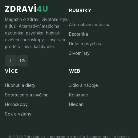
ZDRAVÍ
4U
RUBRIKY
Magazín o zdraví, životním stylu
Alternativní medicína
a duši. Alternativní medicína,
ezoterika, psychika, hubnutí,
Ezoterika
cvičení i horoskopy – inspirace
Duše a psychika
pro tělo i mysl každý den.
Životní styl
f
IG
VÍCE
WEB
Hubnutí a diety
Jídlo a nápoje
Sportujeme a cvičíme
Relaxace
Horoskopy
Hledání
Sex a vztahy
© 2026 Zdravi4u.cz – magazín o zdraví a životním stylu. Všechna