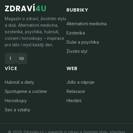
ZDRAVÍ
4U
RUBRIKY
Magazín o zdraví, životním stylu
Alternativní medicína
a duši. Alternativní medicína,
ezoterika, psychika, hubnutí,
Ezoterika
cvičení i horoskopy – inspirace
Duše a psychika
pro tělo i mysl každý den.
Životní styl
f
IG
VÍCE
WEB
Hubnutí a diety
Jídlo a nápoje
Sportujeme a cvičíme
Relaxace
Horoskopy
Hledání
Sex a vztahy
© 2026 Zdravi4u.cz – magazín o zdraví a životním stylu. Všechna