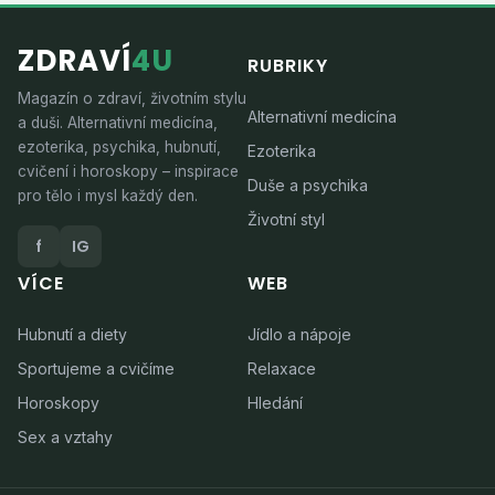
ZDRAVÍ
4U
RUBRIKY
Magazín o zdraví, životním stylu
Alternativní medicína
a duši. Alternativní medicína,
ezoterika, psychika, hubnutí,
Ezoterika
cvičení i horoskopy – inspirace
Duše a psychika
pro tělo i mysl každý den.
Životní styl
f
IG
VÍCE
WEB
Hubnutí a diety
Jídlo a nápoje
Sportujeme a cvičíme
Relaxace
Horoskopy
Hledání
Sex a vztahy