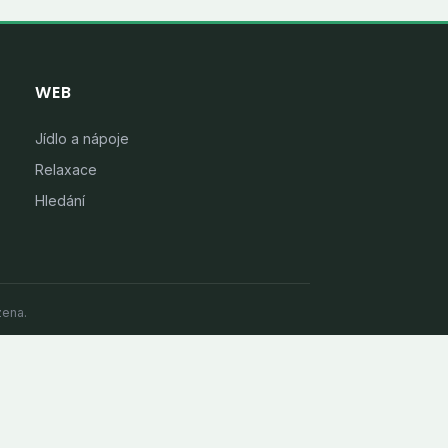
WEB
Jídlo a nápoje
Relaxace
Hledání
zena.