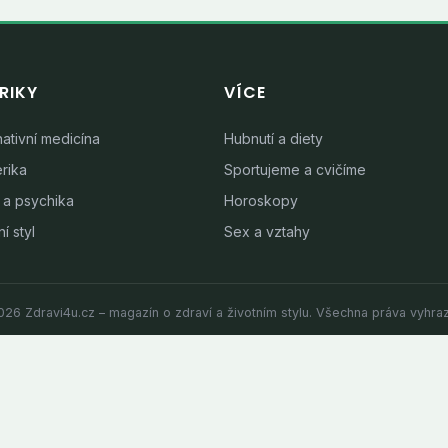
RIKY
VÍCE
nativní medicína
Hubnutí a diety
rika
Sportujeme a cvičíme
 a psychika
Horoskopy
í styl
Sex a vztahy
26 Zdravi4u.cz – magazín o zdraví a životním stylu. Všechna práva vyhra