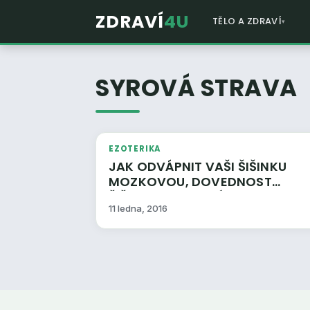
ZDRAVÍ
4U
TĚLO A ZDRAVÍ
SYROVÁ STRAVA
EZOTERIKA
JAK ODVÁPNIT VAŠI ŠIŠINKU
MOZKOVOU, DOVEDNOST
ŠIŠINKY MOZKOVÉ A AKTIVACE
11 ledna, 2016
TŘETÍHO OKA: RALPH SMART