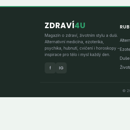
ZDRAVÍ
4U
RUB
Magazín o zdraví, životním stylu a duši.
Alter
Alternativní medicína, ezoterika,
psychika, hubnutí, cvičení i horoskopy –
Ezote
inspirace pro tělo i mysl každý den.
Duše
Životn
f
IG
© 20