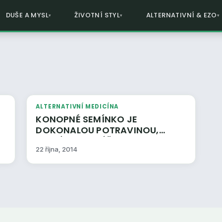
DUŠE A MYSL
ŽIVOTNÍ STYL
ALTERNATIVNÍ & EZO
ALTERNATIVNÍ MEDICÍNA
KONOPNÉ SEMÍNKO JE
DOKONALOU POTRAVINOU,
KTERÁ SVOU VÝŽIVOVOU
22 října, 2014
HODNOTOU PŘEDČÍ
NEJKVALITNĚJŠÍ MASO + RECEPT
NA KONOPNÉ MLÉKO