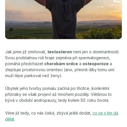
Jak jsme již zmiňovali,
testosteron
není jen o dominantnosti.
Svou podstatnou roli hraje zejména při spermatogenezi,
pomáhá předcházet
chorobám srdce
a
osteoporóze
a
zlepšuje prostorovou orientaci (ano, přesně díky tomu umí
muži lépe parkovat než ženy).
Úbytek jeho tvorby pomalu začíná po třicítce, konkrétní
příznaky se však projeví až mnohem později. Většinou to
bývá v období andropauzy, tedy kolem 50. roku života.
Víme již tedy, co nás čeká, zbývá ještě dodat,
co se s tím dá
dělat
.