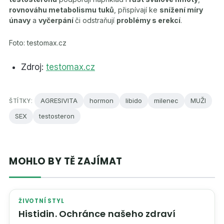
rovnováhu metabolismu tuků
, přispívají ke
snížení míry
únavy
a
vyčerpání
či odstraňují
problémy s erekcí
.
Foto: testomax.cz
Zdroj:
testomax.cz
ŠTÍTKY:
AGRESIVITA
hormon
libido
milenec
MUŽI
SEX
testosteron
MOHLO BY TĚ ZAJÍMAT
ŽIVOTNÍ STYL
Histidin. Ochránce našeho zdraví