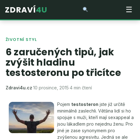
ZDRAVÍ
4U
☰
ŽIVOTNÍ STYL
6 zaručených tipů, jak
zvýšit hladinu
testosteronu po třicítce
Zdravi4u.cz
·
10 prosince, 2015
·
4 min čtení
Pojem
testosteron
jste již určitě
minimálně zaslechli. Většina lidí si ho
spojuje s muži, kteří mají sexappeal a
jsou lákadlem pro nejednu ženu. Pro
jiné je zase synonymem pro
zvýšenou agresivitu. Jedná se ale