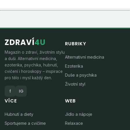
ZDRAVÍ
4U
RUBRIKY
Magazín o zdraví, životním stylu
Alternativní medicína
a duši. Alternativní medicína,
ezoterika, psychika, hubnutí,
Ezoterika
cvičení i horoskopy – inspirace
Duše a psychika
pro tělo i mysl každý den.
Životní styl
f
IG
VÍCE
WEB
Hubnutí a diety
Jídlo a nápoje
Sportujeme a cvičíme
Relaxace