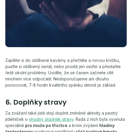
Zajděte si do oblíbené kavárny a přečtěte si novou knížku,
pusťte si oblíbený seriál, nebo prostě jen seďte a přestaňte
řešit okolní problémy. Uvidíte, že se časem začnete cítit
mnohem více odpočatě. Nedoporučujeme ani dlouho
ponocovat, 7-8 hodin kvalitního spánku denně je základ.
6. Doplňky stravy
Za zvážení také jistě stojí doplnit zmíněné aktivity a pestrý
jídelníček o
vhodný doplněk stravy
. Řada z nich byla vyvinuta
speciálně
pro muže po třicítce
a krom zvýšení
hladiny
testosteronu
podporují například i
růst svalové hmoty
,