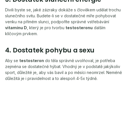
Divili byste se, jaké zázraky dokáže s člověkem udělat trochu
slunečního svitu. Budete-li se v dostatečné míře pohybovat
venku na přímém slunci, podpoříte správné vstřebávání
vitamínu D
, který je pro tvorbu
testosteronu
dalším
klíčovým prvkem.
4. Dostatek pohybu a sexu
Aby se
testosteron
do těla správně uvolňoval, je potřeba
zejména se dostatečně hýbat. Vhodný je v podstatě jakýkoliv
sport, důležité je, aby vás bavil a po měsíci neomrzel. Neméně
důležitá je i pravidelnost a to alespoň 4-5x týdně.