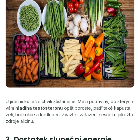
U jídelníčku ještě chvíli zůstaneme. Mezi potraviny, po kterých
vám
hladina testosteronu
opět poroste, patří také kapusta,
zelí, brokolice a kedluben. Zvažte i zařazení česneku jakožto
zdroje alicinu.
3. Dostatek sluneční energie