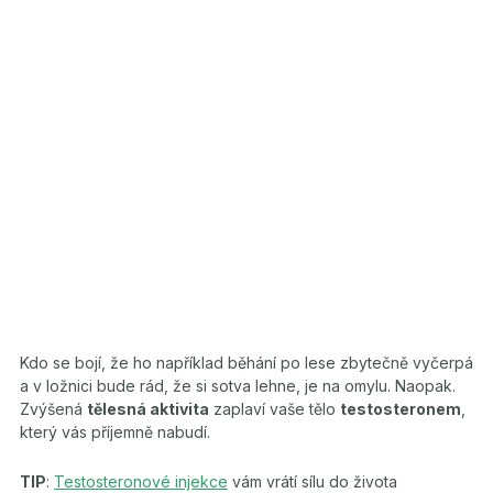
Kdo se bojí, že ho například běhání po lese zbytečně vyčerpá
a v ložnici bude rád, že si sotva lehne, je na omylu. Naopak.
Zvýšená
tělesná aktivita
zaplaví vaše tělo
testosteronem
,
který vás příjemně nabudí.
TIP
:
Testosteronové injekce
vám vrátí sílu do života