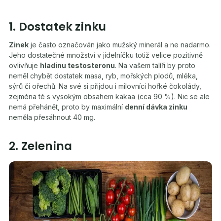
1. Dostatek zinku
Zinek
je často označován jako mužský minerál a ne nadarmo.
Jeho dostatečné množství v jídelníčku totiž velice pozitivně
ovlivňuje
hladinu testosteronu
. Na vašem talíři by proto
neměl chybět dostatek masa, ryb, mořských plodů, mléka,
sýrů či ořechů. Na své si přijdou i milovníci hořké čokolády,
zejména té s vysokým obsahem kakaa (cca 90 %). Nic se ale
nemá přehánět, proto by maximální
denní dávka zinku
neměla přesáhnout 40 mg.
2. Zelenina