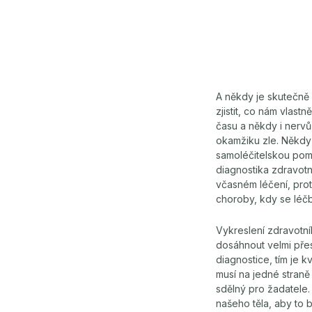
A někdy je skutečně 
zjistit, co nám vlas
času a někdy i nervů,
okamžiku zle. Někdy 
samoléčitelskou pomo
diagnostika zdravotn
včasném léčení, prot
choroby, kdy se léč
Vykreslení zdravotní
dosáhnout velmi přes
diagnostice, tím je k
musí na jedné straně
sdělný pro žadatele.
našeho těla, aby to 