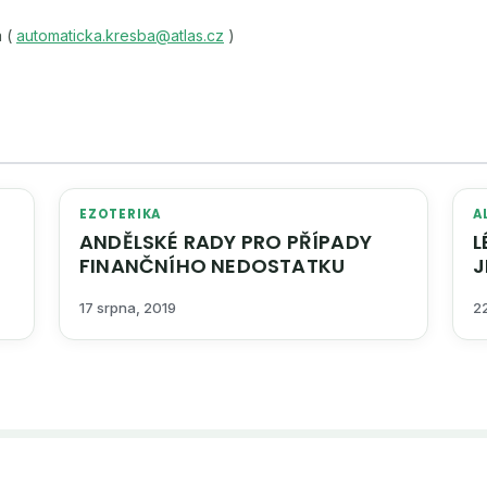
á (
automaticka.kresba@atlas.cz
)
EZOTERIKA
A
ANDĚLSKÉ RADY PRO PŘÍPADY
LÉČEN
FINANČNÍHO NEDOSTATKU
JE JEN ODSOU
17 srpna, 2019
2