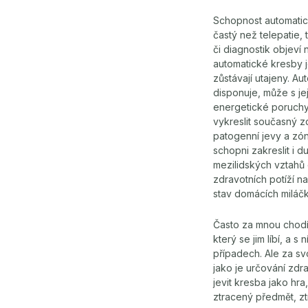
Schopnost automatic
častý než telepatie,
či diagnostik objeví
automatické kresby j
zůstávají utajeny. Au
disponuje, může s je
energetické poruchy
vykreslit současný zd
patogenní jevy a zón
schopni zakreslit i d
mezilidských vztahů
zdravotních potíží na
stav domácích miláčků
Často za mnou chodí
který se jim líbí, a 
případech. Ale za svo
jako je určování zd
jevit kresba jako hr
ztracený předmět, z