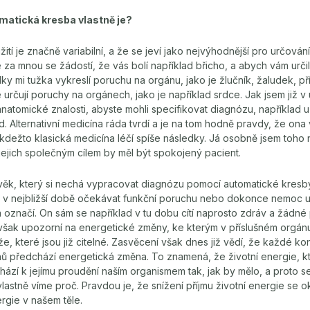
atická kresba vlastně je?
í užití je značně variabilní, a že se jeví jako nejvýhodnější pro určov
 za mnou se žádostí, že vás bolí například břicho, a abych vám určil
ky mi tužka vykreslí poruchu na orgánu, jako je žlučník, žaludek, př
e určují poruchy na orgánech, jako je například srdce. Jak jsem již v
 anatomické znalosti, abyste mohli specifikovat diagnózu, například
. Alternativní medicína ráda tvrdí a je na tom hodně pravdy, že ona
kdežto klasická medicína léčí spíše následky. Já osobně jsem toho 
jejich společným cílem by měl být spokojený pacient.
věk, který si nechá vypracovat diagnózu pomocí automatické kresby
e v nejbližší době očekávat funkční poruchu nebo dokonce nemoc u
 označí. On sám se například v tu dobu cítí naprosto zdráv a žádné 
však upozorní na energetické změny, ke kterým v příslušném orgánu
e, které jsou již citelné. Zasvěcení však dnes již vědí, že každé ko
 předchází energetická změna. To znamená, že životní energie, kte
ází k jejímu proudění naším organismem tak, jak by mělo, a proto 
vlastně víme proč. Pravdou je, že snížení příjmu životní energie se 
rgie v našem těle.