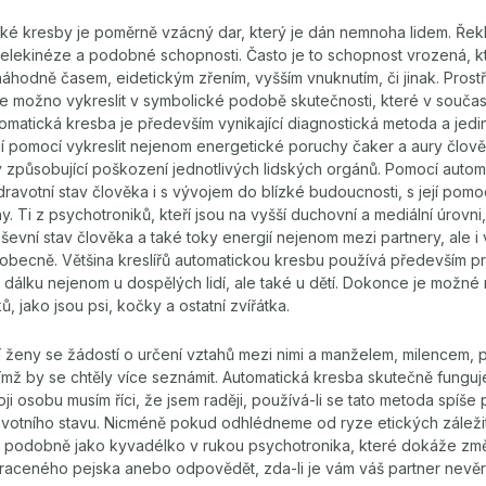
ké kresby je poměrně vzácný dar, který je dán nemnoha lidem. Řek
 telekinéze a podobné schopnosti. Často je to schopnost vrozená, kt
 náhodně časem, eidetickým zřením, vyšším vnuknutím, či jinak. Prost
e možno vykreslit v symbolické podobě skutečnosti, které v součas
tomatická kresba je především vynikající diagnostická metoda a jedin
jí pomocí vykreslit nejenom energetické poruchy čaker a aury člově
 způsobující poškození jednotlivých lidských orgánů. Pomocí autom
ravotní stav člověka i s vývojem do blízké budoucnosti, s její pomoc
y. Ti z psychotroniků, kteří jsou na vyšší duchovní a mediální úrovn
uševní stav člověka a také toky energií nejenom mezi partnery, ale i 
 obecně. Většina kreslířů automatickou kresbu používá především p
 dálku nejenom u dospělých lidí, ale také u dětí. Dokonce je možné n
, jako jsou psi, kočky a ostatní zvířátka.
 ženy se žádostí o určení vztahů mezi nimi a manželem, milencem,
s nímž by se chtěly více seznámit. Automatická kresba skutečně funguje
ji osobu musím říci, že jsem raději, používá-li se tato metoda spíše p
ravotního stavu. Nicméně pokud odhlédneme od ryze etických záleži
a, podobně jako kyvadélko v rukou psychotronika, které dokáže změři
traceného pejska anebo odpovědět, zda-li je vám váš partner nevěr