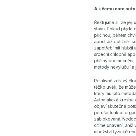
A k čemu nám autom
Řekli jsme si, že jej
stavu. Pokud přijdete
příčinou, během chvil
apod. Již obtížněji s
zapotřebí mít hlubší
srdeční chlopně apod
příčiny onemocnění, 
metody nevylučují a 
Relativně zdravý člo
těžko uvěří, že můž
který mu tato metoda
Automatická kresba 
objeví skutečné potíž
poruše funkce orgánů
zablokovaná. Nedoch
cítíme unavení, aniž 
množství fyzické ene