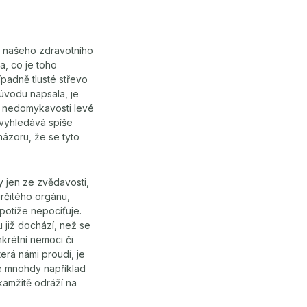
ání našeho zdravotního
a, co je toho
ípadně tlusté střevo
 úvodu napsala, je
 u nedomykavosti levé
 vyhledává spíše
názoru, že se tyto
 jen ze zvědavosti,
rčitého orgánu,
potíže nepociťuje.
 již dochází, než se
nkrétní nemoci či
rá námi proudí, je
se mnohdy například
okamžitě odráží na