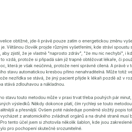
velice obtížné, jde-li právě pouze zatím o energetickou změnu vyše
tně je. Většinou člověk projde různými vyšetřeními, kde stráví spous
 aby zjistil, že je vlastně "naprosto zdráv", "že mu nic nechybí", i kd
to vzdá, protože si připadá sám již trapně obtěžovat lékaře, či použ
c, která je však neúčinná, protože není správně cílená. A právě v 
ího stavu automatickou kresbou přímo nenahraditelná. Může totiž v
ože nezřídka se stává, že jiný pacient přijde k lékaři pozdě až v ro
ba stává zdlouhavou a nákladnou.
ho stavu touto metodou může v praxi trvat třeba pouhých pár minut,
ných výsledků. Někdy dokonce platí, čím rychleji se touto metodo
valitnější a přesnější. Ovšem poté následuje poměrně složitý popis t
 vycházet z anatomického zvládnutí orgánů a na druhé straně musí 
 Pro tento účel jsem si zhotovila několik šablon, kde jsou zakreslen
bylo pro pochopení skutečně srozumitelné.