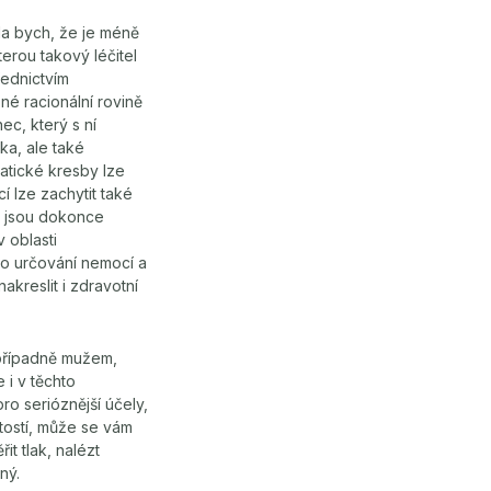
la bych, že je méně
erou takový léčitel
řednictvím
né racionální rovině
ec, který s ní
ka, ale také
atické kresby lze
í lze zachytit také
i, jsou dokonce
v oblasti
ro určování nemocí a
akreslit i zdravotní
 případně mužem,
 i v těchto
ro serióznější účely,
tostí, může se vám
t tlak, nalézt
ný.