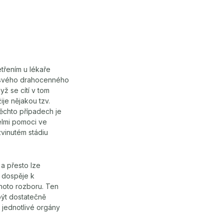
třením u lékaře
tu svého drahocenného
yž se cítí v tom
ije nějakou tzv.
těchto případech je
elmi pomoci ve
zvinutém stádiu
 a přesto lze
u dospěje k
ohoto rozboru. Ten
být dostatečně
é jednotlivé orgány