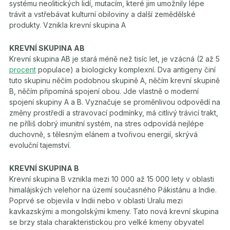
systému neolitických lidí, mutacím, které jim umožnily lépe
trávit a vstřebávat kulturní obiloviny a další zemědělské
produkty. Vznikla krevní skupina A
KREVNÍ SKUPINA AB
Krevní skupina AB je stará méně než tisíc let, je vzácná (2 až 5
procent
populace) a biologicky komplexní. Dva antigeny činí
tuto skupinu něčím podobnou skupině A, něčím krevní skupině
B, něčím připomíná spojení obou. Jde vlastně o moderní
spojení skupiny A a B. Vyznačuje se proměnlivou odpovědí na
změny prostředí a stravovací podmínky, má citlivý trávicí trakt,
ne příliš dobrý imunitní systém, na stres odpovídá nejlépe
duchovně, s tělesným elánem a tvořivou energií, skrývá
evoluční tajemství.
KREVNÍ SKUPINA B
Krevní skupina B vznikla mezi 10 000 až 15 000 lety v oblasti
himalájských velehor na území současného Pákistánu a Indie.
Poprvé se objevila v Indii nebo v oblasti Uralu mezi
kavkazskými a mongolskými kmeny. Tato nová krevní skupina
se brzy stala charakteristickou pro velké kmeny obyvatel