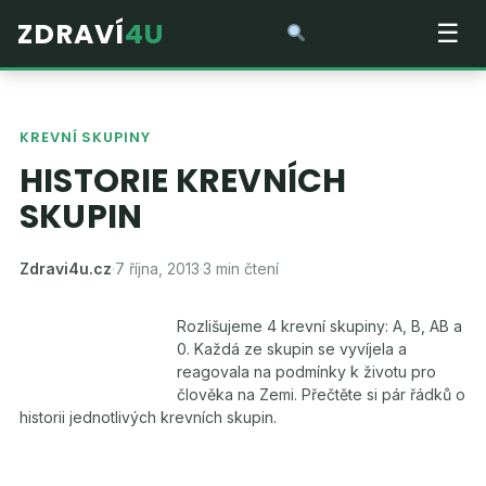
ZDRAVÍ
4U
☰
KREVNÍ SKUPINY
HISTORIE KREVNÍCH
SKUPIN
Zdravi4u.cz
·
7 října, 2013
·
3 min čtení
Rozlišujeme 4 krevní skupiny: A, B, AB a
0. Každá ze skupin se vyvíjela a
reagovala na podmínky k životu pro
člověka na Zemi. Přečtěte si pár řádků o
historii jednotlivých krevních skupin.