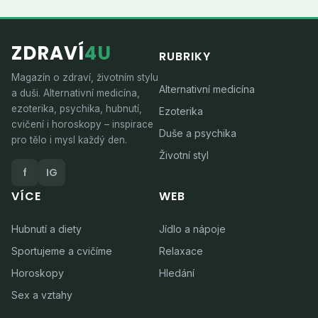
ZDRAVÍ
4U
RUBRIKY
Magazín o zdraví, životním stylu
Alternativní medicína
a duši. Alternativní medicína,
ezoterika, psychika, hubnutí,
Ezoterika
cvičení i horoskopy – inspirace
Duše a psychika
pro tělo i mysl každý den.
Životní styl
f
IG
VÍCE
WEB
Hubnutí a diety
Jídlo a nápoje
Sportujeme a cvičíme
Relaxace
Horoskopy
Hledání
Sex a vztahy