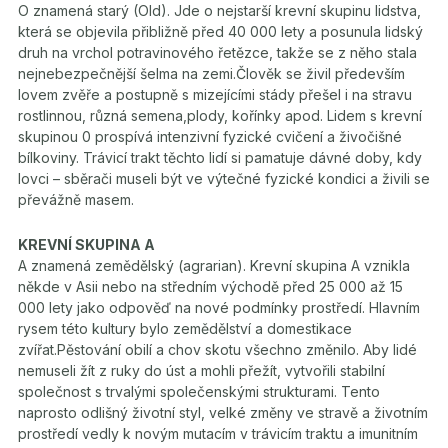
O znamená starý (Old). Jde o nejstarší krevní skupinu lidstva,
která se objevila přibližně před 40 000 lety a posunula lidský
druh na vrchol potravinového řetězce, takže se z něho stala
nejnebezpečnější šelma na zemi.Člověk se živil především
lovem zvěře a postupně s mizejícími stády přešel i na stravu
rostlinnou, různá semena,plody, kořínky apod. Lidem s krevní
skupinou 0 prospívá intenzivní fyzické cvičení a živočišné
bílkoviny. Trávicí trakt těchto lidí si pamatuje dávné doby, kdy
lovci – sběrači museli být ve výtečné fyzické kondici a živili se
převážně masem.
KREVNÍ SKUPINA A
A znamená zemědělský (agrarian). Krevní skupina A vznikla
někde v Asii nebo na středním východě před 25 000 až 15
000 lety jako odpověď na nové podmínky prostředí. Hlavním
rysem této kultury bylo zemědělství a domestikace
zvířat.Pěstování obilí a chov skotu všechno změnilo. Aby lidé
nemuseli žít z ruky do úst a mohli přežít, vytvořili stabilní
společnost s trvalými společenskými strukturami. Tento
naprosto odlišný životní styl, velké změny ve stravě a životním
prostředí vedly k novým mutacím v trávicím traktu a imunitním