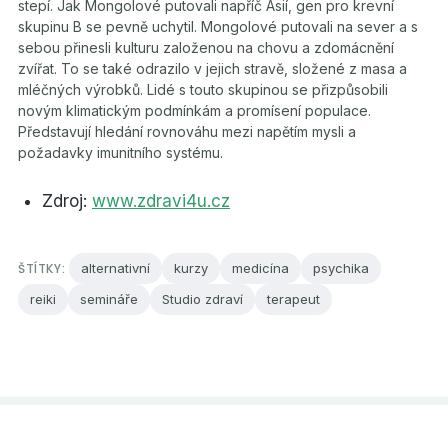
stepí. Jak Mongolové putovali napříč Asií, gen pro krevní
skupinu B se pevně uchytil. Mongolové putovali na sever a s
sebou přinesli kulturu založenou na chovu a zdomácnění
zvířat. To se také odrazilo v jejich stravě, složené z masa a
mléčných výrobků. Lidé s touto skupinou se přizpůsobili
novým klimatickým podmínkám a promísení populace.
Představují hledání rovnováhu mezi napětím mysli a
požadavky imunitního systému.
Zdroj:
www.zdravi4u.cz
ŠTÍTKY:
alternativní
kurzy
medicína
psychika
reiki
semináře
Studio zdraví
terapeut