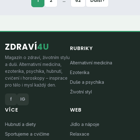
1
2
…
62
Další ›
ZDRAVÍ
4U
RUBRIKY
Magazín o zdraví, životním stylu
Alternativní medicína
a duši. Alternativní medicína,
ezoterika, psychika, hubnutí,
Ezoterika
cvičení i horoskopy – inspirace
Duše a psychika
pro tělo i mysl každý den.
Životní styl
f
IG
VÍCE
WEB
Hubnutí a diety
Jídlo a nápoje
Sportujeme a cvičíme
Relaxace