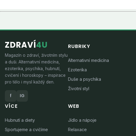
ZDRAVÍ
4U
RUBRIKY
Magazín o zdraví, životním stylu
Alternativní medicína
a duši. Alternativní medicína,
ezoterika, psychika, hubnutí,
Ezoterika
cvičení i horoskopy – inspirace
Duše a psychika
pro tělo i mysl každý den.
Životní styl
f
IG
VÍCE
WEB
Hubnutí a diety
Jídlo a nápoje
Sportujeme a cvičíme
Relaxace