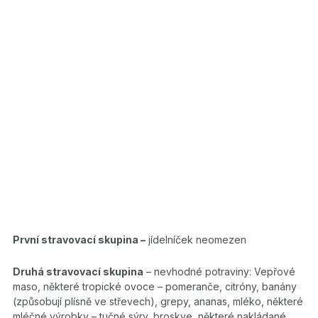
První stravovací skupina –
jídelníček neomezen
Druhá stravovací skupina
– nevhodné potraviny: Vepřové
maso, některé tropické ovoce – pomeranče, citróny, banány
(způsobují plísně ve střevech), grepy, ananas, mléko, některé
mléčné výrobky – tučné sýry, broskve, některé nakládané