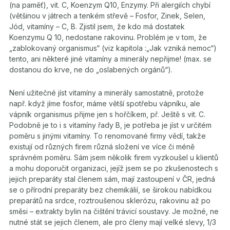
(na paměť), vit. C, Koenzym Q10, Enzymy. Při alergiích chybí
(většinou v játrech a tenkém střevě – Fosfor, Zinek, Selen,
Jód, vitamíny – C, B. Zjistil jsem, že kdo má dostatek
Koenzymu Q 10, nedostane rakovinu. Problém je v tom, že
„zablokovaný organismus“ (viz kapitola :„Jak vzniká nemoc“)
tento, ani některé jiné vitamíny a minerály nepřijme! (max. se
dostanou do krve, ne do „oslabených orgánů“).
Není užitečné jíst vitamíny a minerály samostatně, protože
např. když jíme fosfor, máme větší spotřebu vápníku, ale
vápník organismus přijme jen s hořčíkem, př. Ještě s vit. C.
Podobně je to i s vitamíny řady B, je potřeba je jíst v určitém
poměru s jinými vitamíny. To renomované firmy vědí, takže
existují od různých firem různá složení ve více či méně
správném poměru. Sám jsem několik firem vyzkoušel u klientů
a mohu doporučit organizaci, jejíž jsem se po zkušenostech s
jejich preparáty stal členem sám, mají zastoupení v ČR, jedná
se o přírodní preparáty bez chemikálií, se širokou nabídkou
preparátů na srdce, roztroušenou sklerózu, rakovinu až po
směsi – extrakty bylin na čištění trávicí soustavy. Je možné, ne
nutné stát se jejich členem, ale pro členy mají velké slevy, 1/3