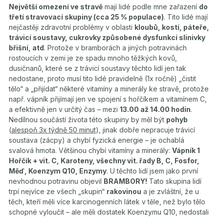
Největší omezení ve stravě
mají lidé podle mne zařazení
do
třetí stravovací skupiny (cca 25 % populace)
. Tito lidé mají
nejčastěji zdravotní problémy v oblasti
kloubů, kostí, páteře,
trávicí soustavy, cukrovky způsobené dysfunkcí slinivky
břišní, atd
. Protože v bramborách a jiných potravinách
rostoucích v zemi je ze spadu mnoho těžkých kovů,
dusičnanů, které se z trávicí soustavy těchto lidí jen tak
nedostane, proto musí tito lidé pravidelně (1x ročně) „čistit
tělo“ a „přijídat“ některé vitamíny a minerály ke stravě, protože
např. vápník přijímají jen ve spojení s hořčíkem a vitamínem C,
a efektivně jen v určitý čas – mezi
13.00 až 14.00 hodin
.
Nedílnou součástí života této skupiny by měl být
pohyb
(
alespoň 3x týdně 50 minut
), jinak dobře nepracuje trávicí
soustava (zácpy) a chybí fyzická energie – je ochablá
svalová hmota. Většinou chybí vitamíny a minerály:
Vápník 1
Hořčík + vit. C, Karoteny, všechny vit. řady B, C, Fosfor,
Měď, Koenzym Q10, Enzymy
. U těchto lidí jsem jako první
nevhodnou potravinu objevil
BRAMBORY!
Tato skupina lidí
trpí nejvíce ze všech „skupin“
rakovinou
a je zvláštní, že u
těch, kteří měli více karcinogenních látek v těle, než bylo tělo
schopné vyloučit – ale měli dostatek Koenzymu Q10, nedostali