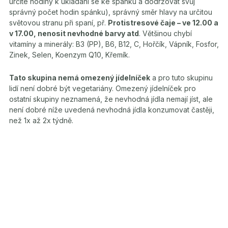
určité hodiny k ukládání se ke spánku a dodržovat svůj
správný počet hodin spánku), správný směr hlavy na určitou
světovou stranu při spaní, př.
Protistresové čaje – ve 12.00 a
v 17.00, nenosit nevhodné barvy atd
. Většinou chybí
vitamíny a minerály: B3 (PP), B6, B12, C, Hořčík, Vápník, Fosfor,
Zinek, Selen, Koenzym Q10, Křemík.
Tato skupina nemá omezený jídelníček
a pro tuto skupinu
lidí není dobré být vegetariány. Omezený jídelníček pro
ostatní skupiny neznamená, že nevhodná jídla nemají jíst, ale
není dobré níže uvedená nevhodná jídla konzumovat častěji,
než 1x až 2x týdně.