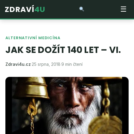
ZDRAVÍ
4U
☰
ALTERNATIVNÍ MEDICÍNA
JAK SE DOŽÍT 140 LET – VI.
Zdravi4u.cz
·
25 srpna, 2018
·
9 min čtení