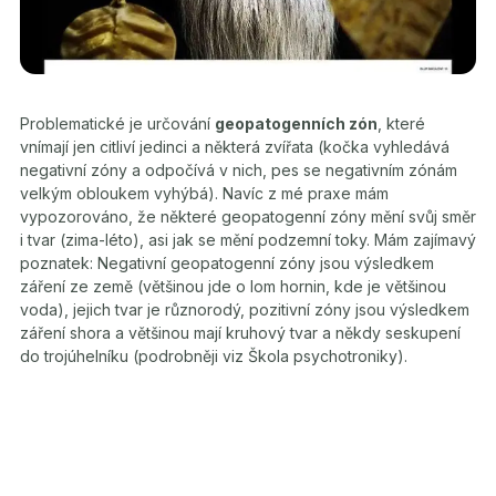
Problematické je určování
geopatogenních zón
, které
vnímají jen citliví jedinci a některá zvířata (kočka vyhledává
negativní zóny a odpočívá v nich, pes se negativním zónám
velkým obloukem vyhýbá). Navíc z mé praxe mám
vypozorováno, že některé geopatogenní zóny mění svůj směr
i tvar (zima-léto), asi jak se mění podzemní toky. Mám zajímavý
poznatek: Negativní geopatogenní zóny jsou výsledkem
záření ze země (většinou jde o lom hornin, kde je většinou
voda), jejich tvar je různorodý, pozitivní zóny jsou výsledkem
záření shora a většinou mají kruhový tvar a někdy seskupení
do trojúhelníku (podrobněji viz Škola psychotroniky).