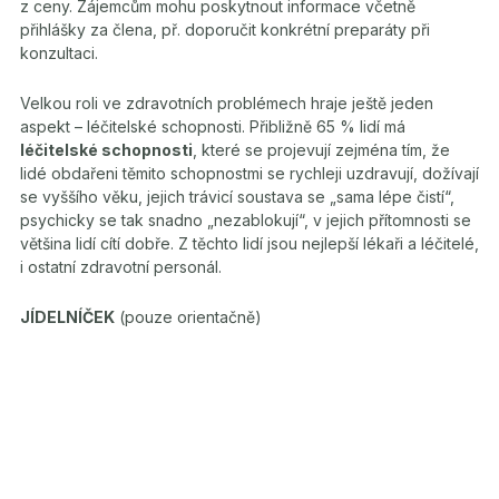
z ceny. Zájemcům mohu poskytnout informace včetně
přihlášky za člena, př. doporučit konkrétní preparáty při
konzultaci.
Velkou roli ve zdravotních problémech hraje ještě jeden
aspekt – léčitelské schopnosti. Přibližně 65 % lidí má
léčitelské schopnosti
, které se projevují zejména tím, že
lidé obdařeni těmito schopnostmi se rychleji uzdravují, dožívají
se vyššího věku, jejich trávicí soustava se „sama lépe čistí“,
psychicky se tak snadno „nezablokují“, v jejich přítomnosti se
většina lidí cítí dobře. Z těchto lidí jsou nejlepší lékaři a léčitelé,
i ostatní zdravotní personál.
JÍDELNÍČEK
(pouze orientačně)