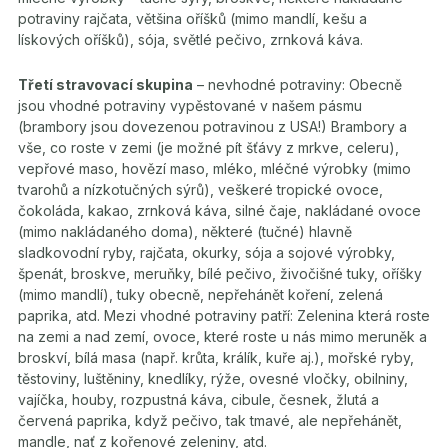
potraviny rajčata, většina oříšků (mimo mandlí, kešu a
lískových oříšků), sója, světlé pečivo, zrnková káva.
Třetí stravovací skupina
– nevhodné potraviny: Obecně
jsou vhodné potraviny vypěstované v našem pásmu
(brambory jsou dovezenou potravinou z USA!) Brambory a
vše, co roste v zemi (je možné pít šťávy z mrkve, celeru),
vepřové maso, hovězí maso, mléko, mléčné výrobky (mimo
tvarohů a nízkotučných sýrů), veškeré tropické ovoce,
čokoláda, kakao, zrnková káva, silné čaje, nakládané ovoce
(mimo nakládaného doma), některé (tučné) hlavně
sladkovodní ryby, rajčata, okurky, sója a sojové výrobky,
špenát, broskve, meruňky, bílé pečivo, živočišné tuky, oříšky
(mimo mandlí), tuky obecně, nepřehánět koření, zelená
paprika, atd. Mezi vhodné potraviny patří: Zelenina která roste
na zemi a nad zemí, ovoce, které roste u nás mimo meruněk a
broskví, bílá masa (např. krůta, králík, kuře aj.), mořské ryby,
těstoviny, luštěniny, knedlíky, rýže, ovesné vločky, obilniny,
vajíčka, houby, rozpustná káva, cibule, česnek, žlutá a
červená paprika, když pečivo, tak tmavé, ale nepřehánět,
mandle, nať z kořenové zeleniny, atd.