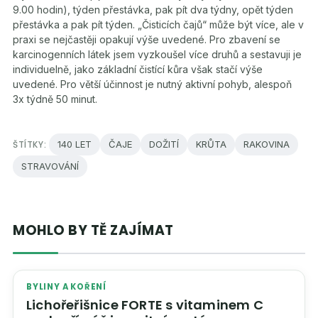
9.00 hodin), týden přestávka, pak pít dva týdny, opět týden
přestávka a pak pít týden. „Čisticích čajů“ může být více, ale v
praxi se nejčastěji opakují výše uvedené. Pro zbavení se
karcinogenních látek jsem vyzkoušel více druhů a sestavuji je
individuelně, jako základní čistící kůra však stačí výše
uvedené. Pro větší účinnost je nutný aktivní pohyb, alespoň
3x týdně 50 minut.
ŠTÍTKY:
140 LET
ČAJE
DOŽITÍ
KRŮTA
RAKOVINA
STRAVOVÁNÍ
MOHLO BY TĚ ZAJÍMAT
BYLINY A KOŘENÍ
Lichořeřišnice FORTE s vitaminem C