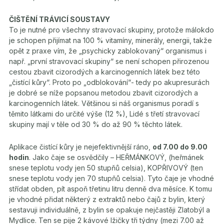
ČIŠTĚNÍ TRÁVICÍ SOUSTAVY
To je nutné pro všechny stravovací skupiny, protože málokdo
je schopen přijímat na 100 % vitamíny, minerály, energii, takže
opět z praxe vím, že „psychicky zablokovaný“ organismus i
např. „první stravovací skupiny“ se není schopen přirozenou
cestou zbavit cizorodých a karcinogenních látek bez této
„čistící kůry“. Proto po „odblokování“- tedy po akupresurách
je dobré se níže popsanou metodou zbavit cizorodých a
karcinogenních látek. Většinou si náš organismus poradí s
těmito látkami do určité výše (12 %), Lidé s třetí stravovací
skupiny mají v těle od 30 % do až 90 % těchto látek.
Aplikace čistící kůry je nejefektivnější ráno,
od 7.00 do 9.00
hodin
. Jako čaje se osvědčily – HEŘMÁNKOVÝ, (heřmánek
snese teplotu vody jen 50 stupňů celsia), KOPŘIVOVÝ (ten
snese teplotu vody jen 70 stupňů celsia). Tyto čaje je vhodné
střídat obden, pít aspoň třetinu litru denně dva měsíce. K tomu
je vhodné přidat některý z extraktů nebo čajů z bylin, který
sestavuji individuálně, z bylin se opakuje nejčastěji Zlatobýl a
Mydlice. Ten se pije 2 kávové lžičky tři týdny (mezi 7.00 až