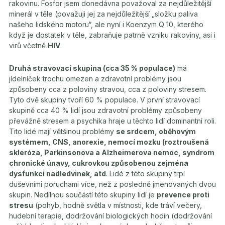
rakovinu. Fosfor jsem donedávna považoval za nejdůležitější
minerál v těle (považuji jej za nejdůležitější „složku paliva
našeho lidského motoru“, ale nyní i Koenzym Q 10, kterého
když je dostatek v těle, zabraňuje patrně vzniku rakoviny, asi i
virů včetně
HIV
.
Druhá stravovací skupina (cca 35 % populace)
má
jídelníček trochu omezen a zdravotní problémy jsou
způsobeny cca z poloviny stravou, cca z poloviny stresem.
Tyto dvě skupiny tvoří 60 % populace. V první stravovací
skupině cca 40 % lidí jsou zdravotní problémy způsobeny
převážně stresem a psychika hraje u těchto lidí dominantní roli.
Tito lidé mají většinou problémy
se srdcem, oběhovým
systémem, CNS, anorexie, nemocí mozku (roztroušená
skleróza, Parkinsonova a Alzheimerova nemoc, syndrom
chronické únavy, cukrovkou způsobenou zejména
dysfunkcí nadledvinek, atd
. Lidé z této skupiny trpí
duševními poruchami více, než z posledně jmenovaných dvou
skupin. Nedílnou součástí této skupiny lidí je
prevence proti
stresu
(pohyb, hodně světla v místnosti, kde tráví večery,
hudební terapie, dodržování biologických hodin (dodržování