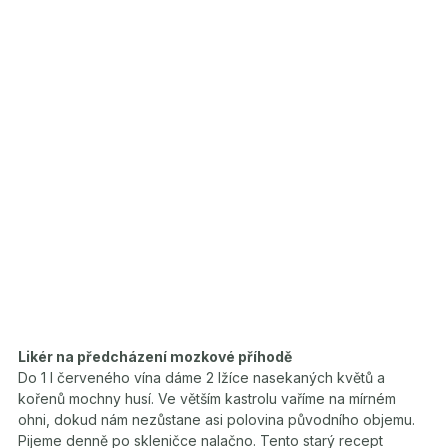
Likér na předcházení mozkové příhodě
Do 1 l červeného vína dáme 2 lžíce nasekaných květů a
kořenů mochny husí. Ve větším kastrolu vaříme na mírném
ohni, dokud nám nezůstane asi polovina původního objemu.
Pijeme denně po skleničce nalačno. Tento starý recept