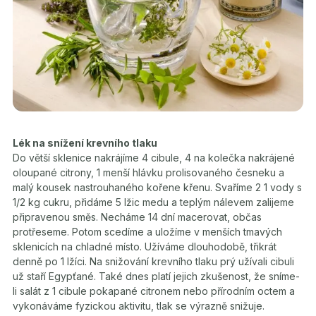
Lék na snížení krevního tlaku
Do větší sklenice nakrájíme 4 cibule, 4 na kolečka nakrájené
oloupané citrony, 1 menší hlávku prolisovaného česneku a
malý kousek nastrouhaného kořene křenu. Svaříme 2 1 vody s
1/2 kg cukru, přidáme 5 lžic medu a teplým nálevem zalijeme
připravenou směs. Necháme 14 dní macerovat, občas
protřeseme. Potom scedíme a uložíme v menších tmavých
sklenicích na chladné místo. Užíváme dlouhodobě, třikrát
denně po 1 lžíci. Na snižování krevního tlaku prý užívali cibuli
už staří Egypťané. Také dnes platí jejich zkušenost, že sníme-
li salát z 1 cibule pokapané citronem nebo přírodním octem a
vykonáváme fyzickou aktivitu, tlak se výrazně snižuje.