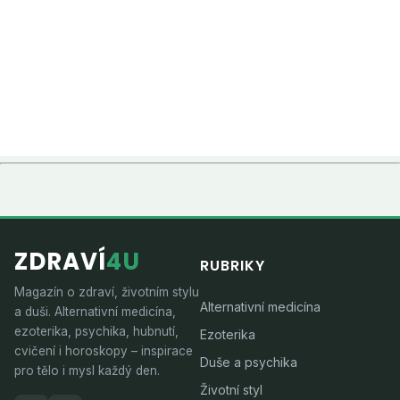
ZDRAVÍ
4U
RUBRIKY
Magazín o zdraví, životním stylu
Alternativní medicína
a duši. Alternativní medicína,
ezoterika, psychika, hubnutí,
Ezoterika
cvičení i horoskopy – inspirace
Duše a psychika
pro tělo i mysl každý den.
Životní styl