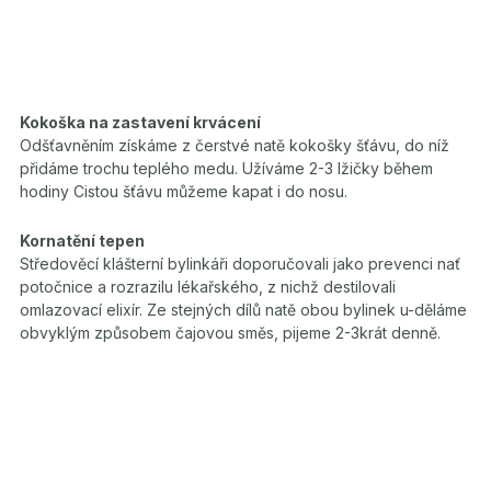
Kokoška na zastavení krvácení
Odšťavněním získáme z čerstvé natě kokošky šťávu, do níž
přidáme trochu teplého medu. Užíváme 2-3 lžičky během
hodiny Cistou šťávu můžeme kapat i do nosu.
Kornatění tepen
Středověcí klášterní bylinkáři doporučovali jako prevenci nať
potočnice a rozrazilu lékařského, z nichž destilovali
omlazovací elixír. Ze stejných dílů natě obou bylinek u-děláme
obvyklým způsobem čajovou směs, pijeme 2-3krát denně.