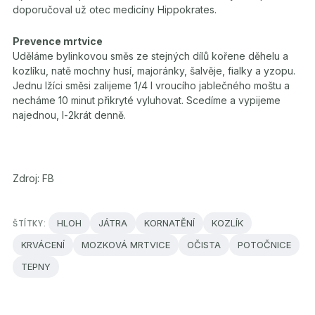
doporučoval už otec medicíny Hippokrates.
Prevence mrtvice
Uděláme bylinkovou směs ze stejných dílů kořene děhelu a
kozlíku, natě mochny husí, majoránky, šalvěje, fialky a yzopu.
Jednu lžíci směsi zalijeme 1/4 l vroucího jablečného moštu a
necháme 10 minut přikryté vyluhovat. Scedíme a vypijeme
najednou, l-2krát denně.
Zdroj: FB
ŠTÍTKY:
HLOH
JÁTRA
KORNATĚNÍ
KOZLÍK
KRVÁCENÍ
MOZKOVÁ MRTVICE
OČISTA
POTOČNICE
TEPNY