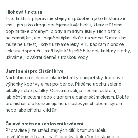
Hlohová tinktura
Tuto tinkturu připravíme stejným způsobem jako tinkturu ze
jmelí, jen jako drogu použijeme květ hlohu, který můžeme
doplnit také drcenými plody a mladými lístky. Hloh patří k
nejcennějším, ale i nejúčinnějším lékům na srdce. S mírou ho
můžeme užívat, i když užíváme léky. K 15 kapkám hlohové
tinktury doporučují staří bylinkáři ještě 5 kapek tinktury z prhy,
užíváme ji dvakrát denně s troškou vody.
Jarní salát pro čištění krve
Nadrobno nasekáme mladé lístečky pampelišky, koncové
výhonky kopřivy a nať po-pence. Přidáme trochu zelené
cibulky nebo pažitky. Ochutíme solí, přírodním cukrem,
jablečným octem nebo citronem a panenským olejem. Dobře
promícháme a konzumujeme s máslovým chlebem, sýrem
nebo jako přílohu k jídlům.
Čajová směs na zastavení krvácení
Připravíme ji ze směsi stejných dílů k tomuto účelu
osvědčených bylin – natě turanky, kokošky, truskavce a