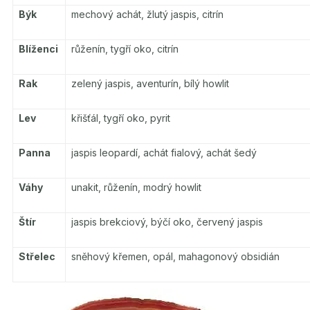
Býk
mechový achát, žlutý jaspis, citrín
Blíženci
růženín, tygří oko, citrín
Rak
zelený jaspis, aventurín, bílý howlit
Lev
křišťál, tygří oko, pyrit
Panna
jaspis leopardí, achát fialový, achát šedý
Váhy
unakit, růženín, modrý howlit
Štír
jaspis brekciový, býčí oko, červený jaspis
Střelec
sněhový křemen, opál, mahagonový obsidián