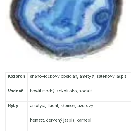
Kozoroh
sněhovločkový obsidián, ametyst, saténový jaspis
Vodnář
howlit modrý, sokolí oko, sodalit
Ryby
ametyst, fluorit, křemen, azurový
hematit, červený jaspis, karneol