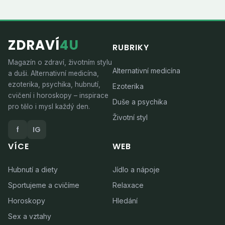
ZDRAVÍ
4U
RUBRIKY
Magazín o zdraví, životním stylu
Alternativní medicína
a duši. Alternativní medicína,
ezoterika, psychika, hubnutí,
Ezoterika
cvičení i horoskopy – inspirace
Duše a psychika
pro tělo i mysl každý den.
Životní styl
f
IG
VÍCE
WEB
Hubnutí a diety
Jídlo a nápoje
Sportujeme a cvičíme
Relaxace
Horoskopy
Hledání
Sex a vztahy