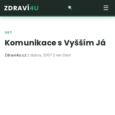
ZDRAVÍ
4U
☰
SRT
Komunikace s Vyšším Já
Zdravi4u.cz
·
2 dubna, 2007
·
2 min čtení