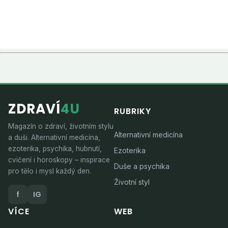
ZDRAVÍ
4U
RUBRIKY
Magazín o zdraví, životním stylu
Alternativní medicína
a duši. Alternativní medicína,
ezoterika, psychika, hubnutí,
Ezoterika
cvičení i horoskopy – inspirace
Duše a psychika
pro tělo i mysl každý den.
Životní styl
f
IG
VÍCE
WEB