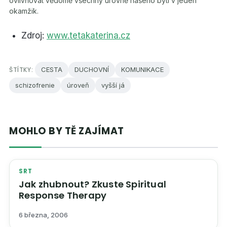
ovlivňovat vědomě všechny úrovně našeho bytí v jeden
okamžik.
Zdroj:
www.tetakaterina.cz
ŠTÍTKY:
CESTA
DUCHOVNÍ
KOMUNIKACE
schizofrenie
úroveň
vyšší já
MOHLO BY TĚ ZAJÍMAT
SRT
Jak zhubnout? Zkuste Spiritual
Response Therapy
6 března, 2006