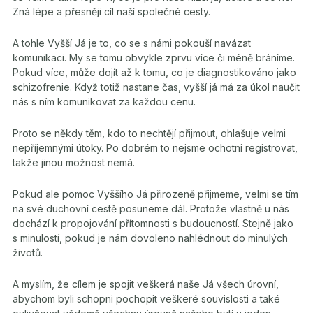
Zná lépe a přesněji cíl naší společné cesty.
A tohle Vyšší Já je to, co se s námi pokouší navázat
komunikaci. My se tomu obvykle zprvu více či méně bráníme.
Pokud více, může dojít až k tomu, co je diagnostikováno jako
schizofrenie. Když totiž nastane čas, vyšší já má za úkol naučit
nás s ním komunikovat za každou cenu.
Proto se někdy těm, kdo to nechtějí přijmout, ohlašuje velmi
nepříjemnými útoky. Po dobrém to nejsme ochotni registrovat,
takže jinou možnost nemá.
Pokud ale pomoc Vyššího Já přirozeně přijmeme, velmi se tím
na své duchovní cestě posuneme dál. Protože vlastně u nás
dochází k propojování přítomnosti s budoucností. Stejně jako
s minulostí, pokud je nám dovoleno nahlédnout do minulých
životů.
A myslím, že cílem je spojit veškerá naše Já všech úrovní,
abychom byli schopni pochopit veškeré souvislosti a také