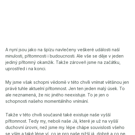
A nyní jsou jako na špízu navlečeny veškeré události naší
minulosti, přítomnosti i budoucnosti. Ale vše se děje v jeden
jediný přítomný okamžik. Takže zároveň jsme na začátku,
uprostřed i na konci.
My jsme však schopni vědomě v této chvíli vnímat většinou jen
právě tuhle aktuelní přítomnost. Jen ten jeden malý úsek. To
ale neznamená, že nic jiného neexistuje. To je jen o
schopnosti našeho momentálního vnímání.
Takže v této chvíli současně také existuje naše vyšší
přítomnost. Tedy my, neboli naše Já, které je už na vyšší
duchovní úrovni, než jsme my. lépe chápe souvislosti všeho
se vším a také lépe ví, co je pro naše nižší já, dobré a co ne.