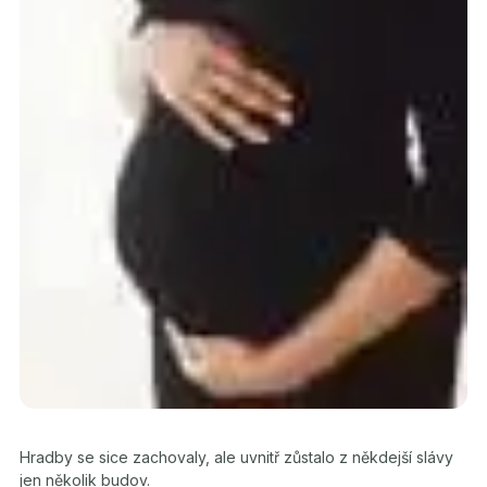
Hradby se sice zachovaly, ale uvnitř zůstalo z někdejší slávy
jen několik budov.