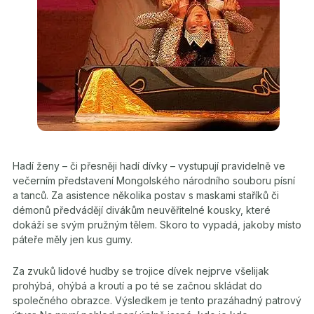
Hadí ženy – či přesněji hadí dívky – vystupují pravidelně ve
večerním představení Mongolského národního souboru písní
a tanců. Za asistence několika postav s maskami staříků či
démonů předvádějí divákům neuvěřitelné kousky, které
dokáží se svým pružným tělem. Skoro to vypadá, jakoby místo
páteře měly jen kus gumy.
Za zvuků lidové hudby se trojice dívek nejprve všelijak
prohýbá, ohýbá a kroutí a po té se začnou skládat do
společného obrazce. Výsledkem je tento prazáhadný patrový