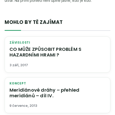
útvar. Na první pohled není úplně jasné, kdo je kdo.
MOHLO BY TĚ ZAJÍMAT
ZÁVISLOSTI
CO MŮŽE ZPŮSOBIT PROBLÉM S
HAZARDNÍMI HRAMI ?
3 září, 2017
KONCEPT
Meridiánové dráhy – přehled
meridiánů – díl IV.
9 července, 2013