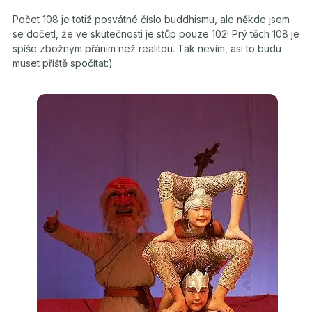
Počet 108 je totiž posvátné číslo buddhismu, ale někde jsem
se dočetl, že ve skutečnosti je stůp pouze 102! Prý těch 108 je
spíše zbožným přáním než realitou. Tak nevím, asi to budu
muset příště spočítat:)