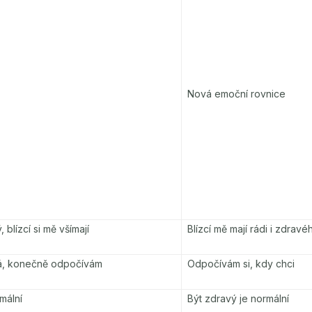
Nová emoční rovnice
blízcí si mě všímají
Blízcí mě mají rádi i zdravé
á, konečně odpočívám
Odpočívám si, kdy chci
mální
Být zdravý je normální