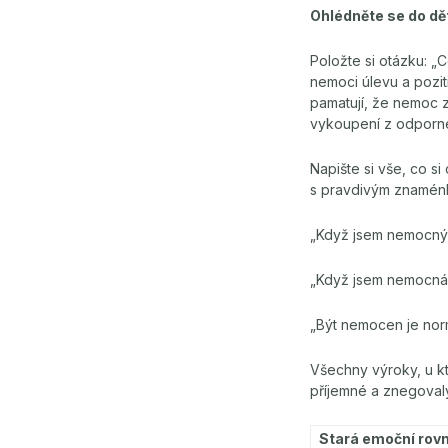
Ohlédněte se do dě
Položte si otázku: „C
nemoci úlevu a poziti
pamatují, že nemoc z
vykoupení z odporné 
Napište si vše, co si
s pravdivým znaménk
„Když jsem nemocný, b
„Když jsem nemocná,
„Být nemocen je nor
Všechny výroky, u kt
příjemné a znegovaly 
Stará emoční rov