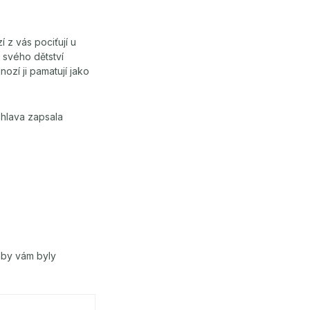
í z vás pociťují u
e svého dětství
ozí ji pamatují jako
í hlava zapsala
aby vám byly