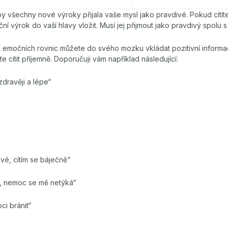
aby všechny nové výroky přijala vaše mysl jako pravdivé. Pokud cítít
 výrok do vaší hlavy vložit. Musí jej přijmout jako pravdivý spolu 
emočních rovnic můžete do svého mozku vkládat pozitivní informace 
 cítit příjemně. Doporučuji vám například následující:
zdravěji a lépe“
vé, cítím se báječně“
ná, nemoc se mě netýká“
ci bránit“