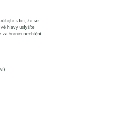
ítejte s tím, že se
vé hlavy uslyšíte
 za hranici nechtění.
ví)