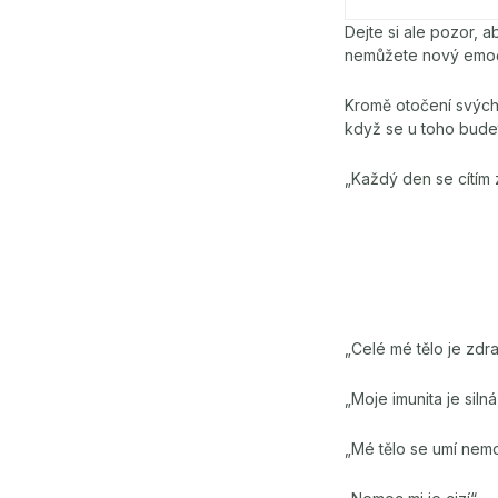
Dejte si ale pozor, 
nemůžete nový emoční
Kromě otočení svých 
když se u toho budete
„Každý den se cítím 
„Celé mé tělo je zdra
„Moje imunita je sil
„Mé tělo se umí nemo