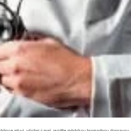
řipce mluví, všichni ji mají, jezdíte městskou hromadnou dopravou, va