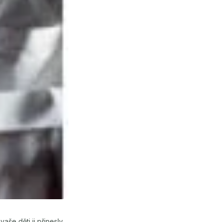
še děti ji přinesly,