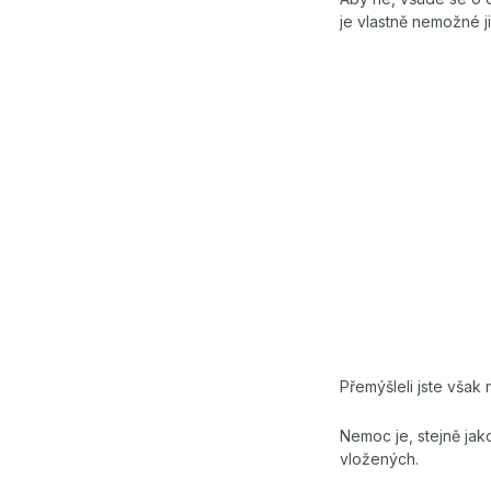
je vlastně nemožné j
Přemýšleli jste však 
Nemoc je, stejně jak
vložených.