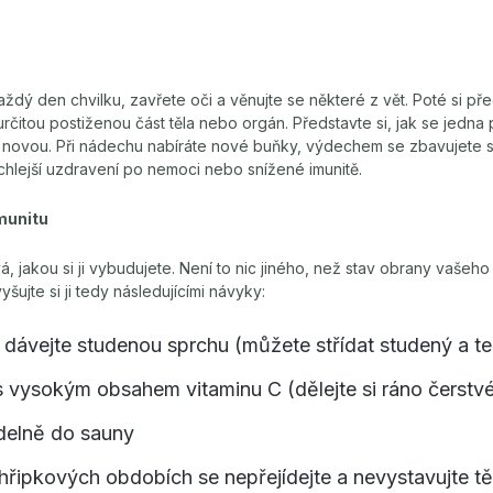
aždý den chvilku, zavřete oči a věnujte se některé z vět. Poté si pře
určitou postiženou část těla nebo orgán. Představte si, jak se jedna
novou. Při nádechu nabíráte nové buňky, výdechem se zbavujete st
rychlejší uzdravení po nemoci nebo snížené imunitě.
imunitu
á, jakou si ji vybudujete. Není to nic jiného, než stav obrany vašeho 
yšujte si ji tedy následujícími návyky:
 dávejte studenou sprchu (můžete střídat studený a te
 vysokým obsahem vitaminu C (dělejte si ráno čerstv
delně do sauny
chřipkových obdobích se nepřejídejte a nevystavujte tě