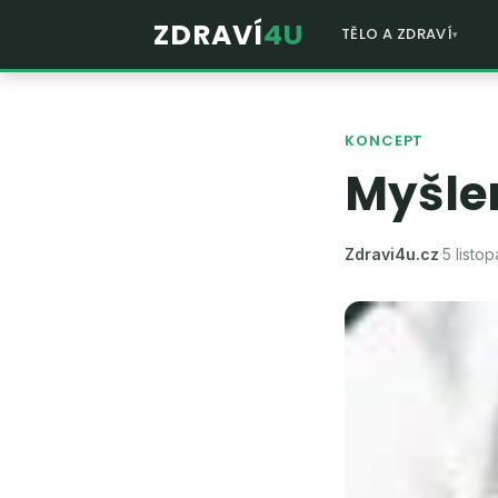
ZDRAVÍ
4U
TĚLO A ZDRAVÍ
KONCEPT
Myšle
Zdravi4u.cz
·
5 listo