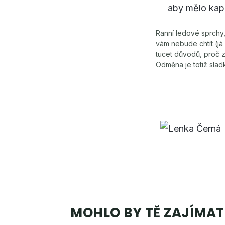
aby mělo kap
Ranní ledové sprchy,
vám nebude chtít (já
tucet důvodů, proč z
Odměna je totiž slad
MOHLO BY TĚ ZAJÍMAT