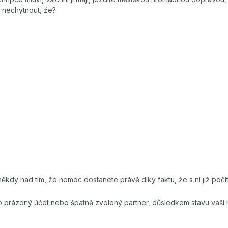
i nechytnout, že?
někdy nad tím, že nemoc dostanete právě díky faktu, že s ní již počí
o prázdný účet nebo špatně zvolený partner, důsledkem stavu vaší h