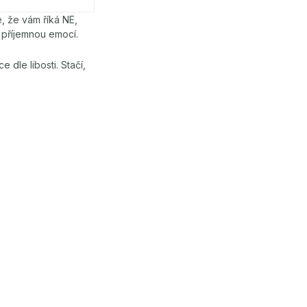
e, že vám říká NE,
s příjemnou emocí.
dle libosti. Stačí,