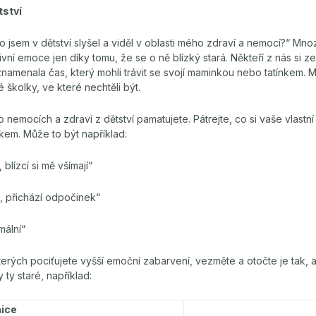
tství
o jsem v dětství slyšel a viděl v oblasti mého zdraví a nemocí?“ Mnoz
vní emoce jen díky tomu, že se o ně blízký stará. Někteří z nás si z
namenala čas, který mohli trávit se svojí maminkou nebo tatínkem. Mn
školky, ve které nechtěli být.
 o nemocích a zdraví z dětství pamatujete. Pátrejte, co si vaše vlastn
em. Může to být například:
lízcí si mě všímají“
 přichází odpočinek“
mální“
erých pociťujete vyšší emoční zabarvení, vezměte a otočte je tak, 
ty staré, například:
nice