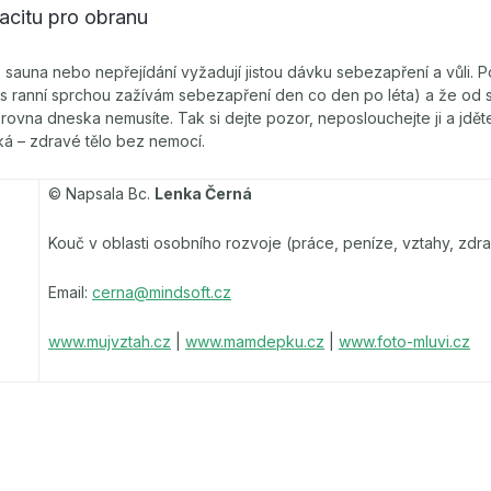
acitu pro obranu
 sauna nebo nepřejídání vyžadují jistou dávku sebezapření a vůli. Poč
 s ranní sprchou zažívám sebezapření den co den po léta) a že od s
rovna dneska nemusíte. Tak si dejte pozor, neposlouchejte ji a jděte
ká – zdravé tělo bez nemocí.
© Napsala Bc.
Lenka Černá
Kouč v oblasti osobního rozvoje (práce, peníze, vztahy, zdra
Email:
cerna@mindsoft.cz
www.mujvztah.cz
|
www.mamdepku.cz
|
www.foto-mluvi.cz