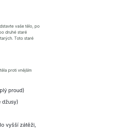
dstavte vaše tělo, po
 po druhé staré
arých. Toto staré
těla proti vnějším
plý proud)
é džusy)
lo vyšší zátěži,