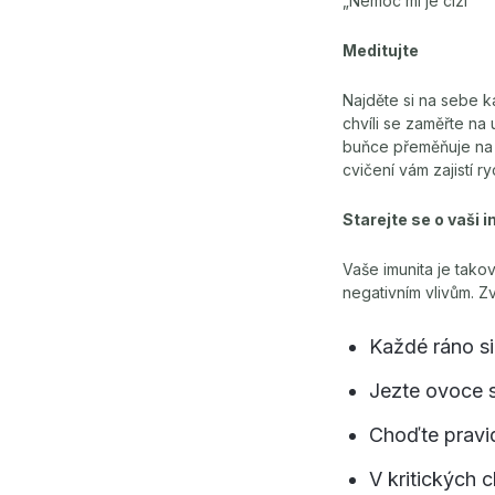
„Nemoc mi je cizí“
Meditujte
Najděte si na sebe k
chvíli se zaměřte na 
buňce přeměňuje na 
cvičení vám zajistí 
Starejte se o vaši 
Vaše imunita je takov
negativním vlivům. Zv
Každé ráno si
Jezte ovoce s
Choďte pravi
V kritických 