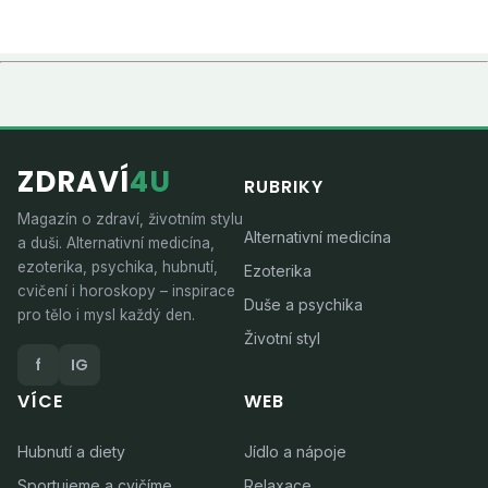
ZDRAVÍ
4U
RUBRIKY
Magazín o zdraví, životním stylu
Alternativní medicína
a duši. Alternativní medicína,
ezoterika, psychika, hubnutí,
Ezoterika
cvičení i horoskopy – inspirace
Duše a psychika
pro tělo i mysl každý den.
Životní styl
f
IG
VÍCE
WEB
Hubnutí a diety
Jídlo a nápoje
Sportujeme a cvičíme
Relaxace