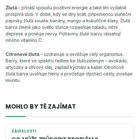
Žlutá
– přináší spoustu pozitivní energie a také tím vydatně
prospívá duši. V době, kdy se dny krátí, připomenou sluneční
paprsky žlutá sousta: banány, mango a kukuřičné klasy. Žlutá
barva stejně jako světlo slunce rozjasňuje náladu, mírní
deprese a posiluje nervy. Potraviny žluté barvy obsahují
mnoho vitamínu C.
Citronově žlutá
– uzdravuje a osvěžuje celý organismus.
Barvy, které ve spektru řadíme ke žlutozeleným – avokádo,
artyčoky a olivový olej, zaplaší kýchání a kašel. Citronově
žlutá barva uvolňuje hleny a pročisťuje dýchací cesty, posiluje
imunitu.
MOHLO BY TĚ ZAJÍMAT
ZÁVISLOSTI