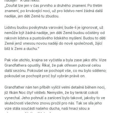
naděje?“ A dítě řeklo:
„Doufat lze jen v čas prvního a druhého znamení. Po třetím
znamení, po krvácející noci, už pro lidstvo není žádná další
naděje, jen děti Země tu zbudou.
Lidstvu budou poskytnuta varování; bude-li je ignorovat, už
nemůže být žádná naděje, jen děti Země budou očistěny od
rakovin lidstva a pustošivého lidského myšlení. Budou to děti
Země jenž vnesou novou naději do nové společnosti, žijící
blíž k Zemi a duchu.“
Pak vše utichlo, krajina se vyčistila a byla zase jako dřív. Vize
Grandfathera opustily. Říkal, že pak otřesen putoval celou
další sezónu. Pokoušel se pochopit vše, co mu bylo sděleno;
pokoušel se pochopit proč byl vybrán právě on.
Grandfather nám ten příběh vylíčil velmi detailně během noci,
jíž říkám Noc čtyř věšteb. Nemyslím, že by tenkrát cokoli
vynechal. Jeho pohnutí a zanícení bylo takové, jakoby to ve
skutečnosti všechno znovu prožil pro nás. Tak se síla jeho
vize stála součástí našeho ducha, naší hnací silou a