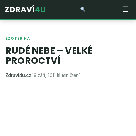
ZDRAVÍ
4U
☰
EZOTERIKA
RUDÉ NEBE – VELKÉ
PROROCTVÍ
Zdravi4u.cz
·
19 září, 2011
·
18 min čtení