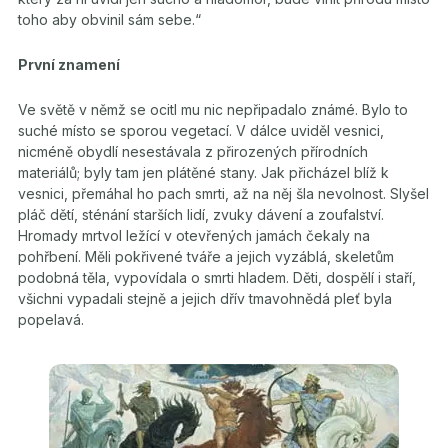
toho aby obvinil sám sebe.“
První znamení
Ve světě v němž se ocitl mu nic nepřipadalo známé. Bylo to
suché místo se sporou vegetací. V dálce uviděl vesnici,
nicméně obydlí nesestávala z přirozených přírodních
materiálů; byly tam jen plátěné stany. Jak přicházel blíž k
vesnici, přemáhal ho pach smrti, až na něj šla nevolnost. Slyšel
pláč dětí, sténání starších lidí, zvuky dávení a zoufalství.
Hromady mrtvol ležící v otevřených jamách čekaly na
pohřbení. Měli pokřivené tváře a jejich vyzáblá, skeletům
podobná těla, vypovídala o smrti hladem. Děti, dospělí i staří,
všichni vypadali stejně a jejich dřív tmavohnědá pleť byla
popelavá.