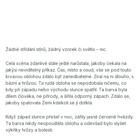
Žádné střídání stínů, žádný vzorek či světlo – nic.
Celá scéna zdánlivě stále ještě narůstala, jakoby čekala na
jakýsi neviditelný příkaz. Čas, místo a osud, vše se pod touto
krvavou oblohou zdálo být zanedbatelné. Zíral na ni dlouho, s
bázní a hrůzou. Ta rudá obloha se nepodobala ničemu, co
kdy při západu nebo východu slunce spatřil. Ta barva byla
dílem člověka, ne přírody, a šířila odporný zápach. Zdálo se,
jakoby spalovala Zemi kdekoli se jí dotkla.
Když západ slunce přešel v noc, zářily jasně červené hvězdy.
Ta barva nikdy neopouštěla oblohu a odevšad bylo slyšet
výkřiky hrůzy a bolesti.