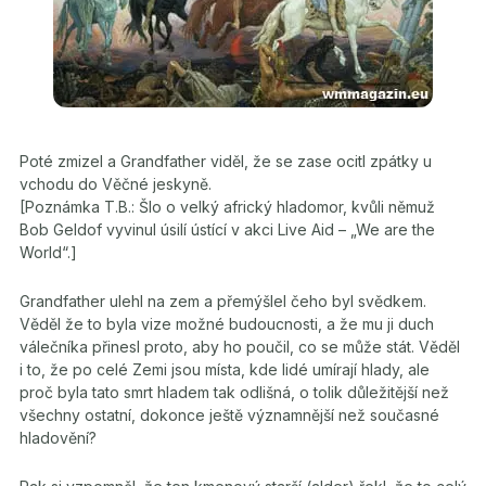
Poté zmizel a Grandfather viděl, že se zase ocitl zpátky u
vchodu do Věčné jeskyně.
[Poznámka T.B.: Šlo o velký africký hladomor, kvůli němuž
Bob Geldof vyvinul úsilí ústící v akci Live Aid – „We are the
World“.]
Grandfather ulehl na zem a přemýšlel čeho byl svědkem.
Věděl že to byla vize možné budoucnosti, a že mu ji duch
válečníka přinesl proto, aby ho poučil, co se může stát. Věděl
i to, že po celé Zemi jsou místa, kde lidé umírají hlady, ale
proč byla tato smrt hladem tak odlišná, o tolik důležitější než
všechny ostatní, dokonce ještě významnější než současné
hladovění?