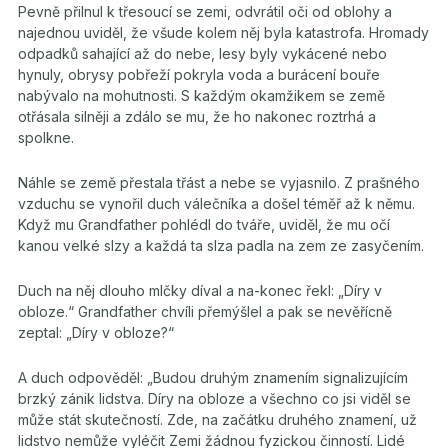
Pevně přilnul k třesoucí se zemi, odvrátil oči od oblohy a
najednou uviděl, že všude kolem něj byla katastrofa. Hromady
odpadků sahající až do nebe, lesy byly vykácené nebo
hynuly, obrysy pobřeží pokryla voda a burácení bouře
nabývalo na mohutnosti. S každým okamžikem se země
otřásala silněji a zdálo se mu, že ho nakonec roztrhá a
spolkne.
Náhle se země přestala třást a nebe se vyjasnilo. Z prašného
vzduchu se vynořil duch válečníka a došel téměř až k němu.
Když mu Grandfather pohlédl do tváře, uviděl, že mu očí
kanou velké slzy a každá ta slza padla na zem ze zasyčením.
Duch na něj dlouho mlčky díval a na-konec řekl: „Díry v
obloze.“ Grandfather chvíli přemýšlel a pak se nevěřícně
zeptal: „Díry v obloze?“
A duch odpověděl: „Budou druhým znamením signalizujícím
brzký zánik lidstva. Díry na obloze a všechno co jsi viděl se
může stát skutečností. Zde, na začátku druhého znamení, už
lidstvo nemůže vyléčit Zemi žádnou fyzickou činností. Lidé