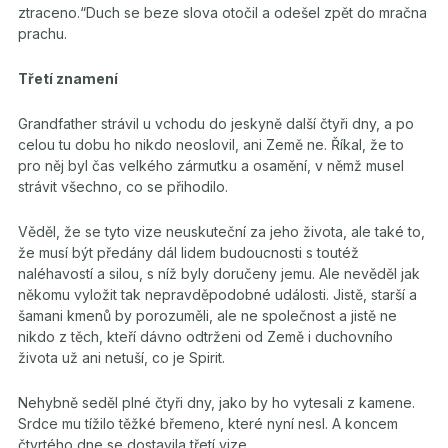
ztraceno.“Duch se beze slova otočil a odešel zpět do mračna
prachu.
Třetí znamení
Grandfather strávil u vchodu do jeskyně další čtyři dny, a po
celou tu dobu ho nikdo neoslovil, ani Země ne. Říkal, že to
pro něj byl čas velkého zármutku a osamění, v němž musel
strávit všechno, co se přihodilo.
Věděl, že se tyto vize neuskuteční za jeho života, ale také to,
že musí být předány dál lidem budoucnosti s toutéž
naléhavostí a silou, s níž byly doručeny jemu. Ale nevěděl jak
někomu vyložit tak nepravděpodobné události. Jistě, starší a
šamani kmenů by porozuměli, ale ne společnost a jistě ne
nikdo z těch, kteří dávno odtrženi od Země i duchovního
života už ani netuší, co je Spirit.
Nehybně seděl plné čtyři dny, jako by ho vytesali z kamene.
Srdce mu tížilo těžké břemeno, které nyní nesl. A koncem
čtvrtého dne se dostavila třetí vize.