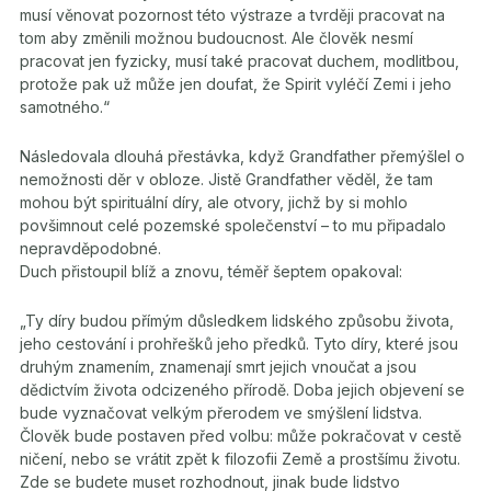
musí věnovat pozornost této výstraze a tvrději pracovat na
tom aby změnili možnou budoucnost. Ale člověk nesmí
pracovat jen fyzicky, musí také pracovat duchem, modlitbou,
protože pak už může jen doufat, že Spirit vyléčí Zemi i jeho
samotného.“
Následovala dlouhá přestávka, když Grandfather přemýšlel o
nemožnosti děr v obloze. Jistě Grandfather věděl, že tam
mohou být spirituální díry, ale otvory, jichž by si mohlo
povšimnout celé pozemské společenství – to mu připadalo
nepravděpodobné.
Duch přistoupil blíž a znovu, téměř šeptem opakoval:
„Ty díry budou přímým důsledkem lidského způsobu života,
jeho cestování i prohřešků jeho předků. Tyto díry, které jsou
druhým znamením, znamenají smrt jejich vnoučat a jsou
dědictvím života odcizeného přírodě. Doba jejich objevení se
bude vyznačovat velkým přerodem ve smýšlení lidstva.
Člověk bude postaven před volbu: může pokračovat v cestě
ničení, nebo se vrátit zpět k filozofii Země a prostšímu životu.
Zde se budete muset rozhodnout, jinak bude lidstvo