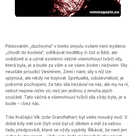
Pěstováním „duchovna“ v tomto smyslu ovšem není myšleno
„chodit do kostela“, odříkávat modlitby či číst si Bibli, ale
uvědomit si a uznat existenci věčné všemohoucí tvůrčí síly,
která byla, je a bude za vším a ve všem živém i neživém. Síly
neustále proudící Vesmírem, Zemí i námi; síly s níž lze
splynout, ale nikdy ne bojovat. Spiritualita, oduševnělost, je
pokorné pochopení, že tato síla nezávisí na nás, ale my na ní,
neboť nejsme ničím víc než jen jednou z mnoha jejích
součástí. Tato věčná a všemohoucí tvůrčí síla vždy byla, je a
bude – i bez nás.
Tiše Kráčející Vlk (zde Grandfather) byl velmi moudrý muž. V
době kdy měl své čtyři vize byl už dědem a měl za sebou
řadu předpovědí, které se vždy vyplnily. Říkával, že není jen