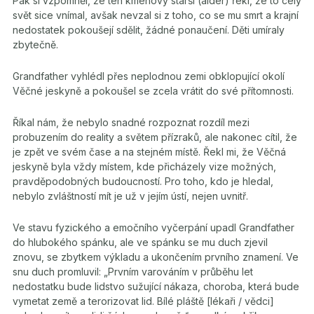
Pak si vzpomněl, že ten kmenový starší (alder) řekl, že to celý
svět sice vnímal, avšak nevzal si z toho, co se mu smrt a krajní
nedostatek pokoušejí sdělit, žádné ponaučení. Děti umíraly
zbytečně.
Grandfather vyhlédl přes neplodnou zemi obklopující okolí
Věčné jeskyně a pokoušel se zcela vrátit do své přítomnosti.
Říkal nám, že nebylo snadné rozpoznat rozdíl mezi
probuzením do reality a světem přízraků, ale nakonec cítil, že
je zpět ve svém čase a na stejném místě. Řekl mi, že Věčná
jeskyně byla vždy místem, kde přicházely vize možných,
pravděpodobných budoucností. Pro toho, kdo je hledal,
nebylo zvláštností mít je už v jejím ústí, nejen uvnitř.
Ve stavu fyzického a emočního vyčerpání upadl Grandfather
do hlubokého spánku, ale ve spánku se mu duch zjevil
znovu, se zbytkem výkladu a ukončením prvního znamení. Ve
snu duch promluvil: „Prvním varováním v průběhu let
nedostatku bude lidstvo sužující nákaza, choroba, která bude
vymetat země a terorizovat lid. Bílé pláště [lékaři / vědci]