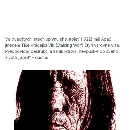
Ve dvacátých letech uplynulého století (1922) měl Apač
jménem Tiše Kráčející Vlk (Stalking Wolf) čtyři varovné vize.
Předpovídají destrukci a zánik lidstva, nevpustí-li do svého
života „Spirit“ – ducha.