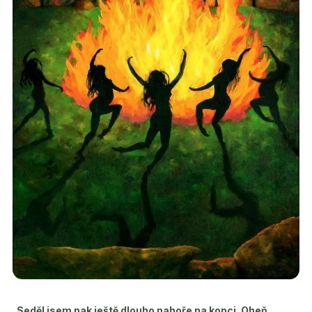
„
Seděl jsem pak ještě dlouho nahoře na kopci. Oheň