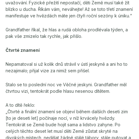
uvažování. Fyzické přežití nepostačí, děti Země musí také žít
blízko u ducha. Říkám vám, neváhejte! Až se toto třetí znamení
manifestuje ve hvězdách máte jen čtyři roční sezóny k úniku.“
Grandfather říkal, že hlas a rudá obloha prodlévala týden, a
pak vše zmizelo tak rychle, jak přišlo.
Čtvrté znamení
Nepamatoval si už kolik dnů strávil v ústí jeskyně a ani ho to
nezajimalo; přijal vize za nimiž sem přišel.
Stalo se to poslední noc ve Věčné jeskyni. Grandfather měl
čtvrtou vizi, tentokrát podle hlasu nesenou dítětem.
A to dítě řeklo:
„Čtvrté a finální znamení se objeví během dalších deseti zim
[to je deseti let] počínaje nocí, v níž krvácely hvězdy.
Tentokrát se Země bude hojit sama a lidstvo zahyne. Po
celých těchto deset let musí děti Země zůstat skryté na
divokých místech, nedělat žádné stálé tábory, stále putovat a