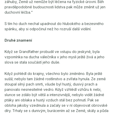
záhuby, Země už nemůže být léčena na fyzické úrovni. Běh
pravděpodobné budoucnosti lidstva pak může změnit už jen
duchovní léčba.“
S tím ho duch nechal upadnout do hlubokého a bezesného
spánku, aby si odpočinul než ho rozruší další vidění.
Druhé znamení
Když se Grandfather probudil ve vstupu do jeskyně, byla
vzpomínka na ducha válečníka v jeho mysli ještě živá a jeho
slova se stala součástí jeho duše.
Když pohlédl do krajiny, všechno bylo změněno. Byla ještě
sušší; nebylo tam žádné rostlinstvo a zvířata hynula. Ze země
stoupal silný pach smrti, všude byl hustý, dusivý prach a
panovalo nesnesitelné vedro. Když vzhlédl vzhůru k nebi,
slunce se zdálo být větší a intenzivnější, nebylo vidět žádné
ptáky ani oblaka a hustý vzduch stál bez pohnutí. Pak se
obloha jakoby vzedmula a začaly se v ní objevovat obrovské
díry. Trhaly se s dunivým, burácením až se Země, skály a půda