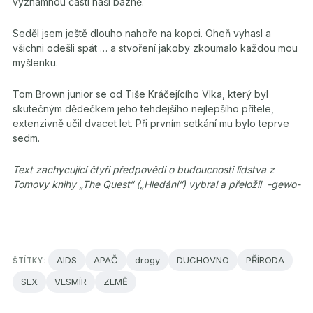
významnou částí naší bázně.
Seděl jsem ještě dlouho nahoře na kopci. Oheň vyhasl a
všichni odešli spát … a stvoření jakoby zkoumalo každou mou
myšlenku.
Tom Brown junior se od Tiše Kráčejícího Vlka, který byl
skutečným dědečkem jeho tehdejšího nejlepšího přítele,
extenzivně učil dvacet let. Při prvním setkání mu bylo teprve
sedm.
Text zachycující čtyři předpovědi o budoucnosti lidstva z
Tomovy knihy „The Quest“ („Hledání“) vybral a přeložil -gewo-
ŠTÍTKY:
AIDS
APAČ
drogy
DUCHOVNO
PŘÍRODA
SEX
VESMÍR
ZEMĚ