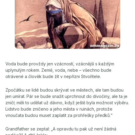
Voda bude provždy jen vzácností, vzácnější s každým
uplynulým rokem. Země, voda, nebe – všechno bude
otrávené a člověk bude žít v nepřízni Stvořitele.
Zpočátku se lidé budou skrývat ve městech, ale tam budou
jen umírat. Pár se bude snažit uprchnout do divočiny, ale ta je
zničí; měli to udělat už dávno, když ještě byla možnost výběru.
Lidstvo bude zničeno a jeho města v ruinách, protože
vnoučata budou muset zaplatit za prohřešky předků.“
Grandfather se zeptal: „A opravdu tu pak už není žádná