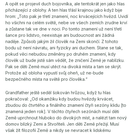
A opět se projevil duch bojovníka, ale tentokrát jen jako hlas
přicházející z oblohy. A ten hlas třásl krajinou jako když bije
hrom: „Toto pak je třetí znamení, noc krvácejících hvězd. Uvidí
ho všichni na celém světě, nebe ve všech zemích zrudne krví
a zůstane tak ve dne v noci. Po tomto znamení už není třetí
šance pro lidstvo, neexistuje ani budoucnost ani žádná
naděje. Způsob jakým žil člověk na Zemi skončí. Z tohoto
bodu už není návratu, ani fyzicky ani duchem. Stane se tak,
pokud věci nebudou změněny po druhém znamení, kdy
člověk už bude jistě sám vědět, že zničení Země je nablízku.
Pak se děti Země musí utéct na divoká místa a tam se skrýt.
Protože až obloha vypustí svůj oheň, už ne-bude
bezpečného místa na světě pro člověka.“
Grandfather ještě seděl šokován hrůzou, když tu hlas
pokračoval: „Od okamžiku kdy budou hvězdy krvácet,
zbudou do čtvrtého a finálního znamení čtyři sezóny klidu [to
znamená jeden rok]. V těchto čtyřech sezónách musí děti
Země uprchnout hluboko do divokých míst, a nalézt tam nový
domov blízký Zemi a Stvořiteli. Jen děti Země přežijí. Musí
však žít filozofií Země a nikdy se nevracet k lidskému