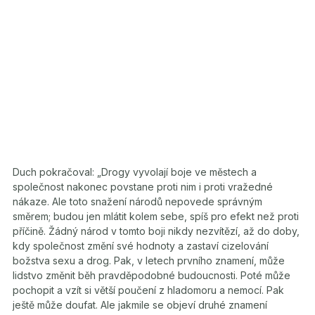
Duch pokračoval: „Drogy vyvolají boje ve městech a
společnost nakonec povstane proti nim i proti vražedné
nákaze. Ale toto snažení národů nepovede správným
směrem; budou jen mlátit kolem sebe, spíš pro efekt než proti
příčině. Žádný národ v tomto boji nikdy nezvítězí, až do doby,
kdy společnost změní své hodnoty a zastaví cizelování
božstva sexu a drog. Pak, v letech prvního znamení, může
lidstvo změnit běh pravděpodobné budoucnosti. Poté může
pochopit a vzít si větší poučení z hladomoru a nemocí. Pak
ještě může doufat. Ale jakmile se objeví druhé znamení