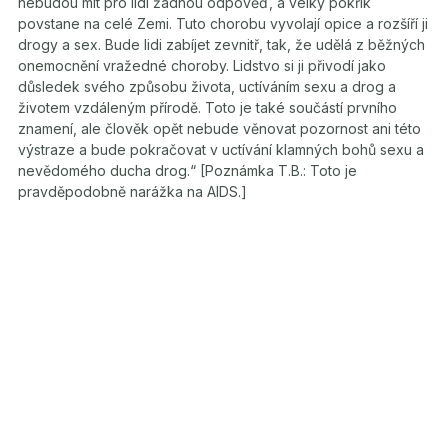
nebudou mít pro lidi žádnou odpověď, a velký pokřik
povstane na celé Zemi. Tuto chorobu vyvolají opice a rozšíří ji
drogy a sex. Bude lidi zabíjet zevnitř, tak, že udělá z běžných
onemocnění vražedné choroby. Lidstvo si ji přivodí jako
důsledek svého způsobu života, uctíváním sexu a drog a
životem vzdáleným přírodě. Toto je také součástí prvního
znamení, ale člověk opět nebude věnovat pozornost ani této
výstraze a bude pokračovat v uctívání klamných bohů sexu a
nevědomého ducha drog.“ [Poznámka T.B.: Toto je
pravděpodobně narážka na AIDS.]