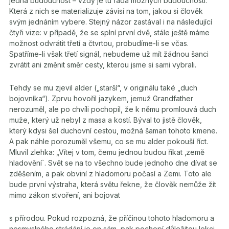
jedna budoucnost – vždy je tu řada možných budoucností.
Která z nich se materializuje závisí na tom, jakou si člověk
svým jednáním vybere. Stejný názor zastával i na následující
čtyři vize: v případě, že se splní první dvě, stále ještě máme
možnost odvrátit třetí a čtvrtou, probudíme-li se včas.
Spatříme-li však třetí signál, nebudeme už mít žádnou šanci
zvrátit ani změnit směr cesty, kterou jsme si sami vybrali.
Tehdy se mu zjevil alder („starší“, v originálu také „duch
bojovníka“). Zprvu hovořil jazykem, jemuž Grandfather
nerozuměl, ale po chvíli pochopil, že k němu promlouvá duch
muže, který už nebyl z masa a kostí. Býval to jistě člověk,
který kdysi šel duchovní cestou, možná šaman tohoto kmene.
A pak náhle porozuměl všemu, co se mu alder pokouší říct.
Mluvil zlehka: „Vítej v tom, čemu jednou budou říkat ‚země
hladovění`. Svět se na to všechno bude jednoho dne dívat se
zděšením, a pak obviní z hladomoru počasí a Zemi. Toto ale
bude první výstraha, která světu řekne, že člověk nemůže žít
mimo zákon stvoření, ani bojovat
s přírodou. Pokud rozpozná, že příčinou tohoto hladomoru a
nesmyslného strádání je on sám, pak pochopí důležitou lekci.