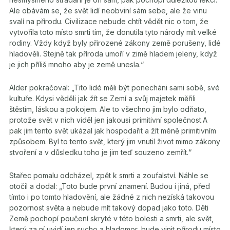
Ale obávám se, že svět lidí neobviní sám sebe, ale že vinu
svalí na přírodu. Civilizace nebude chtít vědět nic o tom, že
vytvořila toto místo smrti tím, že donutila tyto národy mít velké
rodiny. Vždy když byly přirozené zákony země porušeny, lidé
hladověli. Stejně tak příroda umoří v zimě hladem jeleny, když
je jich příliš mnoho aby je země unesla.“
Alder pokračoval: „Tito lidé měli být ponecháni sami sobě, své
kultuře. Kdysi věděli jak žít se Zemí a svůj majetek měřili
štěstím, láskou a pokojem. Ale to všechno jim bylo odňato,
protože svět v nich viděl jen jakousi primitivní společnost.A
pak jim tento svět ukázal jak hospodařit a žít méně primitivním
způsobem. Byl to tento svět, který jim vnutil život mimo zákony
stvoření a v důsledku toho je jim teď souzeno zemřít.“
Stařec pomalu odcházel, zpět k smrti a zoufalství. Náhle se
otočil a dodal: „Toto bude první znamení. Budou i jiná, před
tímto i po tomto hladovění, ale žádné z nich nezíská takovou
pozornost světa a nebude mít takový dopad jako toto. Děti
Země pochopí poučení skryté v této bolesti a smrti, ale svět,
který za ní uvidí jen sucho a hladomor, bude vinit přírodu místo