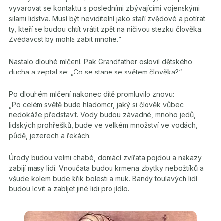
vyvarovat se kontaktu s posledními zbývajícími vojenskými
silami lidstva. Musí být neviditelní jako staří zvědové a potírat
ty, kteří se budou chtít vrátit zpět na ničivou stezku člověka.
Zvědavost by mohla zabít mnohé.“
Nastalo dlouhé mlčení. Pak Grandfather oslovil dětského
ducha a zeptal se: „Co se stane se světem člověka?“
Po dlouhém mlčení nakonec dítě promluvilo znovu:
„Po celém světě bude hladomor, jaký si člověk vůbec
nedokáže představit. Vody budou závadné, mnoho jedů,
lidských prohřešků, bude ve velkém množství ve vodách,
půdě, jezerech a řekách.
Úrody budou velmi chabé, domácí zvířata pojdou a nákazy
zabijí masy lidí. Vnoučata budou krmena zbytky nebožtíků a
všude kolem bude křik bolesti a muk. Bandy toulavých lidí
budou lovit a zabíjet jiné lidi pro jídlo.