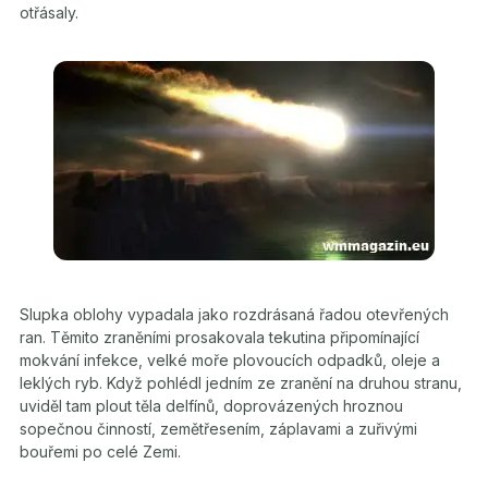
otřásaly.
Slupka oblohy vypadala jako rozdrásaná řadou otevřených
ran. Těmito zraněními prosakovala tekutina připomínající
mokvání infekce, velké moře plovoucích odpadků, oleje a
leklých ryb. Když pohlédl jedním ze zranění na druhou stranu,
uviděl tam plout těla delfínů, doprovázených hroznou
sopečnou činností, zemětřesením, záplavami a zuřivými
bouřemi po celé Zemi.