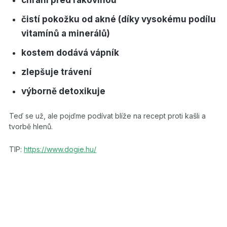
chrání před rakovinou
čistí pokožku od akné (díky vysokému podílu
vitamínů a minerálů)
kostem dodává vápník
zlepšuje trávení
výborně detoxikuje
Teď se už, ale pojďme podívat blíže na recept proti kašli a
tvorbě hlenů.
TIP:
https://www.dogie.hu/