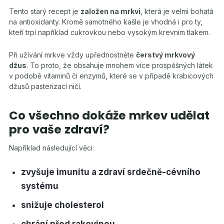
Tento starý recept je
založen na mrkvi
, která je velmi bohatá
na antioxidanty. Kromě samotného kašle je vhodná i pro ty,
kteří trpí například cukrovkou nebo vysokým krevním tlakem.
Při užívání mrkve vždy upřednostněte
čerstvý mrkvový
džus
. To proto, že obsahuje mnohem více prospěšných látek
v podobě vitaminů či enzymů, které se v případě krabicových
džusů pasterizací ničí.
Co všechno dokáže mrkev udělat
pro vaše zdraví?
Například následující věci:
zvyšuje imunitu a zdraví srdečně-cévního
systému
snižuje cholesterol