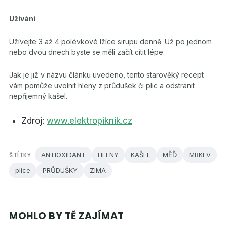
Užívání
Užívejte 3 až 4 polévkové lžíce sirupu denně. Už po jednom
nebo dvou dnech byste se měli začít cítit lépe.
Jak je již v názvu článku uvedeno, tento starověký recept
vám pomůže uvolnit hleny z průdušek či plic a odstranit
nepříjemný kašel.
Zdroj:
www.elektropiknik.cz
ŠTÍTKY:
ANTIOXIDANT
HLENY
KAŠEL
MĚĎ
MRKEV
plíce
PRŮDUŠKY
ZIMA
MOHLO BY TĚ ZAJÍMAT