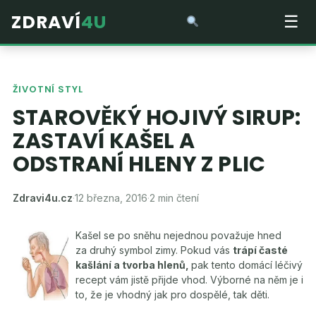
ZDRAVÍ
4U
☰
ŽIVOTNÍ STYL
STAROVĚKÝ HOJIVÝ SIRUP:
ZASTAVÍ KAŠEL A
ODSTRANÍ HLENY Z PLIC
Zdravi4u.cz
·
12 března, 2016
·
2 min čtení
Kašel se po sněhu nejednou považuje hned
za druhý symbol zimy. Pokud vás
trápí časté
kašlání a tvorba hlenů,
pak tento domácí léčivý
recept vám jistě přijde vhod. Výborné na něm je i
to, že je vhodný jak pro dospělé, tak děti.