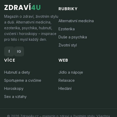
ZDRAVÍ
4U
RUBRIKY
Magazín o zdraví, životním stylu
Alternativní medicína
a duši. Alternativní medicína,
ezoterika, psychika, hubnutí,
Ezoterika
cvičení i horoskopy – inspirace
Duše a psychika
pro tělo i mysl každý den.
Životní styl
f
IG
VÍCE
WEB
Hubnutí a diety
Jídlo a nápoje
Sportujeme a cvičíme
Relaxace
Horoskopy
Hledání
Sex a vztahy
© 2026 Zdravi4u.cz – magazín o zdraví a životním stylu. Všechna