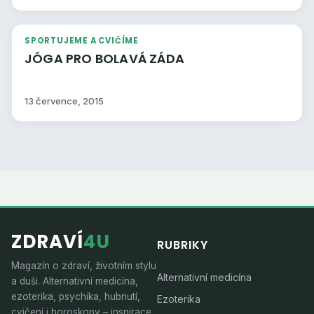
SPORTUJEME A CVIČÍME
JÓGA PRO BOLAVÁ ZÁDA
13 července, 2015
ZDRAVÍ
4U
RUBRIKY
Magazín o zdraví, životním stylu
Alternativní medicína
a duši. Alternativní medicína,
ezoterika, psychika, hubnutí,
Ezoterika
cvičení i horoskopy – inspirace