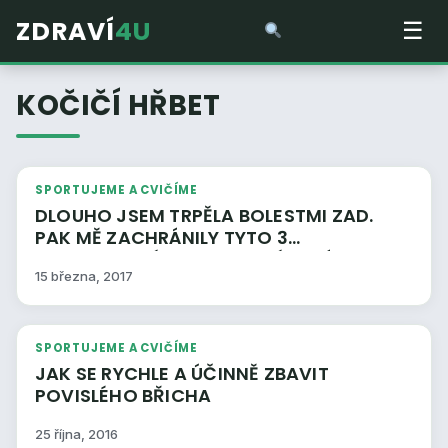
ZDRAVÍ
4U
☰
KOČIČÍ HŘBET
SPORTUJEME A CVIČÍME
DLOUHO JSEM TRPĚLA BOLESTMI ZAD.
PAK MĚ ZACHRÁNILY TYTO 3
JEDNODUCHÉ CVIKY, KTERÉ ZVLÁDNE
15 března, 2017
KAŽDÝ
SPORTUJEME A CVIČÍME
JAK SE RYCHLE A ÚČINNĚ ZBAVIT
POVISLÉHO BŘICHA
25 října, 2016