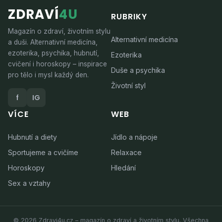
ZDRAVÍ
4U
RUBRIKY
Magazín o zdraví, životním stylu
Alternativní medicína
a duši. Alternativní medicína,
ezoterika, psychika, hubnutí,
Ezoterika
cvičení i horoskopy – inspirace
Duše a psychika
pro tělo i mysl každý den.
Životní styl
f
IG
VÍCE
WEB
Hubnutí a diety
Jídlo a nápoje
Sportujeme a cvičíme
Relaxace
Horoskopy
Hledání
Sex a vztahy
© 2026 Zdravi4u.cz – magazín o zdraví a životním stylu. Všechna