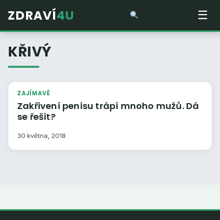
ZDRAVÍ
4U
☰
KŘIVÝ
ZAJÍMAVÉ
Zakřivení penisu trápí mnoho mužů. Dá
se řešit?
30 května, 2018