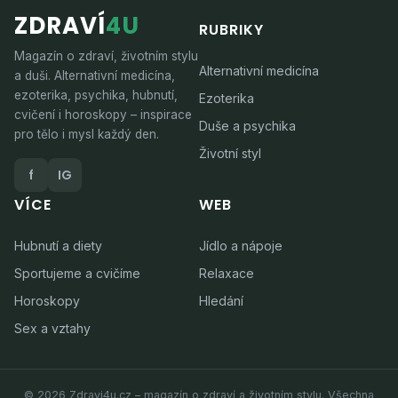
ZDRAVÍ
4U
RUBRIKY
Magazín o zdraví, životním stylu
Alternativní medicína
a duši. Alternativní medicína,
ezoterika, psychika, hubnutí,
Ezoterika
cvičení i horoskopy – inspirace
Duše a psychika
pro tělo i mysl každý den.
Životní styl
f
IG
VÍCE
WEB
Hubnutí a diety
Jídlo a nápoje
Sportujeme a cvičíme
Relaxace
Horoskopy
Hledání
Sex a vztahy
© 2026 Zdravi4u.cz – magazín o zdraví a životním stylu. Všechna