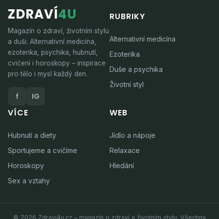
ZDRAVÍ
4U
RUBRIKY
Magazín o zdraví, životním stylu
Alternativní medicína
a duši. Alternativní medicína,
ezoterika, psychika, hubnutí,
Ezoterika
cvičení i horoskopy – inspirace
Duše a psychika
pro tělo i mysl každý den.
Životní styl
f
IG
VÍCE
WEB
Hubnutí a diety
Jídlo a nápoje
Sportujeme a cvičíme
Relaxace
Horoskopy
Hledání
Sex a vztahy
© 2026 Zdravi4u.cz – magazín o zdraví a životním stylu. Všechna