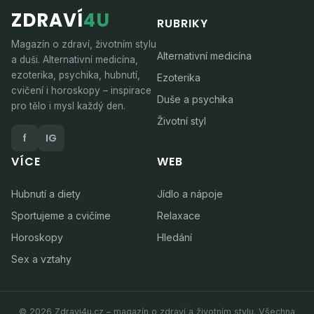
ZDRAVÍ
4U
RUBRIKY
Magazín o zdraví, životním stylu
Alternativní medicína
a duši. Alternativní medicína,
ezoterika, psychika, hubnutí,
Ezoterika
cvičení i horoskopy – inspirace
Duše a psychika
pro tělo i mysl každý den.
Životní styl
f
IG
VÍCE
WEB
Hubnutí a diety
Jídlo a nápoje
Sportujeme a cvičíme
Relaxace
Horoskopy
Hledání
Sex a vztahy
© 2026 Zdravi4u.cz – magazín o zdraví a životním stylu. Všechna