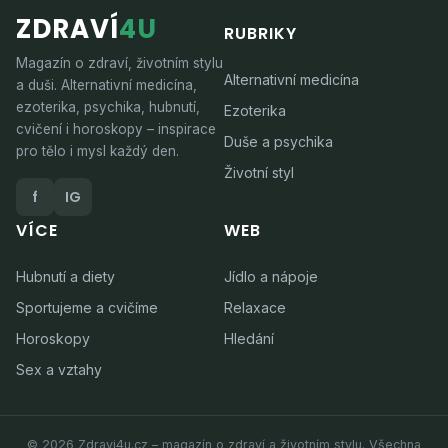
ZDRAVÍ
4U
RUBRIKY
Magazín o zdraví, životním stylu
Alternativní medicína
a duši. Alternativní medicína,
ezoterika, psychika, hubnutí,
Ezoterika
cvičení i horoskopy – inspirace
Duše a psychika
pro tělo i mysl každý den.
Životní styl
f
IG
VÍCE
WEB
Hubnutí a diety
Jídlo a nápoje
Sportujeme a cvičíme
Relaxace
Horoskopy
Hledání
Sex a vztahy
© 2026 Zdravi4u.cz – magazín o zdraví a životním stylu. Všechna