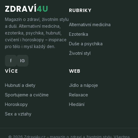
ZDRAVÍ
4U
RUBRIKY
Magazín o zdraví, životním stylu
Alternativní medicína
a duši. Alternativní medicína,
ezoterika, psychika, hubnutí,
Ezoterika
cvičení i horoskopy – inspirace
Duše a psychika
pro tělo i mysl každý den.
Životní styl
f
IG
VÍCE
WEB
Hubnutí a diety
Jídlo a nápoje
Sportujeme a cvičíme
Relaxace
Horoskopy
Hledání
Sex a vztahy
© 2026 Zdravi4u.cz – magazín o zdraví a životním stylu. Všechna