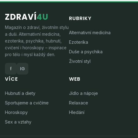
ZDRAVÍ
4U
RUBRIKY
Magazín o zdraví, životním stylu
Alternativní medicína
a duši. Alternativní medicína,
ezoterika, psychika, hubnutí,
Ezoterika
cvičení i horoskopy – inspirace
Duše a psychika
pro tělo i mysl každý den.
Životní styl
f
IG
VÍCE
WEB
Hubnutí a diety
Jídlo a nápoje
Sportujeme a cvičíme
Relaxace
Horoskopy
Hledání
Sex a vztahy