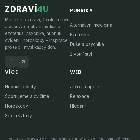
ZDRAVÍ
4U
RUBRIKY
Magazín o zdraví, životním stylu
Alternativní medicína
a duši. Alternativní medicína,
ezoterika, psychika, hubnutí,
Ezoterika
cvičení i horoskopy – inspirace
Duše a psychika
pro tělo i mysl každý den.
Životní styl
f
IG
VÍCE
WEB
Hubnutí a diety
Jídlo a nápoje
Sportujeme a cvičíme
Relaxace
Horoskopy
Hledání
Sex a vztahy
© 2026 Zdravi4u.cz – magazín o zdraví a životním stylu. Všechna