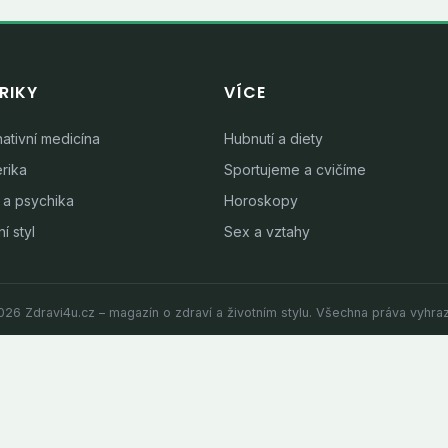
RIKY
VÍCE
nativní medicína
Hubnutí a diety
rika
Sportujeme a cvičíme
 a psychika
Horoskopy
í styl
Sex a vztahy
26 Zdravi4u.cz – magazín o zdraví a životním stylu. Všechna práva vyhra