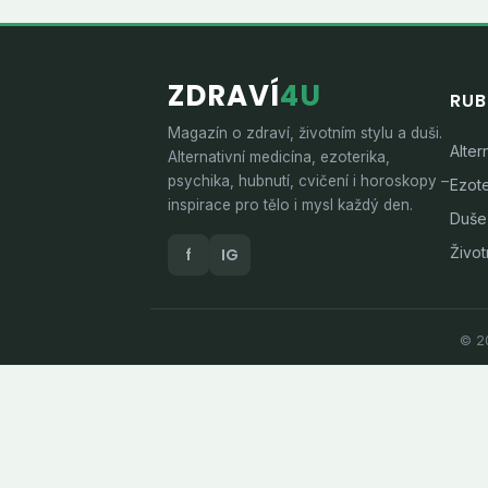
ZDRAVÍ
4U
RUB
Magazín o zdraví, životním stylu a duši.
Alter
Alternativní medicína, ezoterika,
psychika, hubnutí, cvičení i horoskopy –
Ezote
inspirace pro tělo i mysl každý den.
Duše
Životn
f
IG
© 20