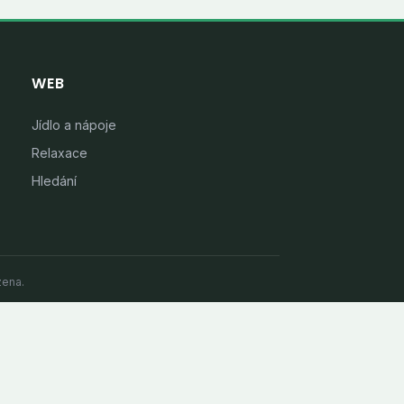
WEB
Jídlo a nápoje
Relaxace
Hledání
zena.