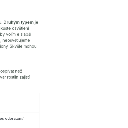
u.
Druhým typem je
Zkuste osvětlení
by volím e slabší
a, neosvětlujeme
piony. Skvěle mohou
rospívat než
r rostlin zajistí
bes odoratum/,