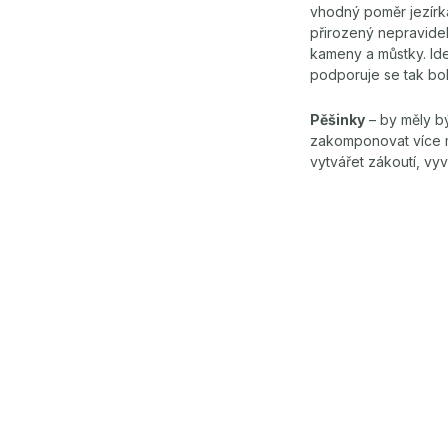
vhodný poměr jezírka 
přirozený nepravidel
kameny a můstky. Ide
podporuje se tak boh
Pěšinky
– by měly b
zakomponovat více ma
vytvářet zákoutí, vyv