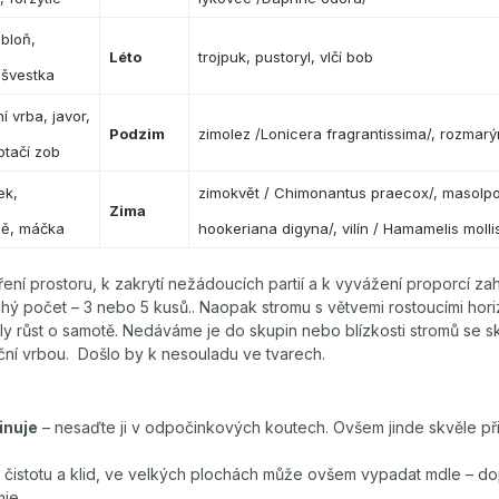
abloň,
Léto
trojpuk, pustoryl, vlčí bob
 švestka
í vrba, javor,
Podzim
zimolez /Lonicera fragrantissima/, rozmarý
ptačí zob
ek,
zimokvět / Chimonantus praecox/, masolp
Zima
ě, máčka
hookeriana digyna/, vilín / Hamamelis molli
íření prostoru, k zakrytí nežádoucích partií a k vyvážení proporcí za
ichý počet – 3 nebo 5 kusů.. Naopak stromu s větvemi rostoucími hori
ěly růst o samotě. Nedáváme je do skupin nebo blízkosti stromů se sk
ční vrbou. Došlo by k nesouladu ve tvarech.
inuje
– nesaďte ji v odpočinkových koutech. Ovšem jinde skvěle při
čistotu a klid, ve velkých plochách může ovšem vypadat mdle – dopl
mie