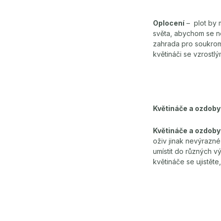
Oplocení
– plot by 
světa, abychom se ne
zahrada pro soukrom
květináči se vzrostl
Květináče a ozdoby
Květináče a ozdoby
oživ jinak nevýrazné
umístit do různých v
květináče se ujistět