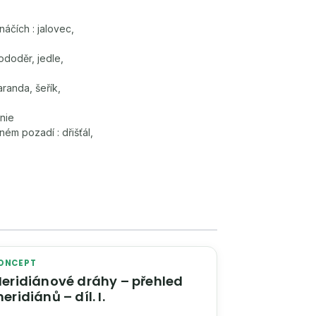
áčích : jalovec,
ododěr, jedle,
randa, šeřík,
ónie
ném pozadí : dřišťál,
ONCEPT
eridiánové dráhy – přehled
eridiánů – díl. I.