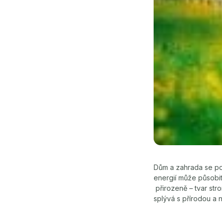
Dům a zahrada se pov
energií může působi
přirozeně – tvar str
splývá s přírodou a 