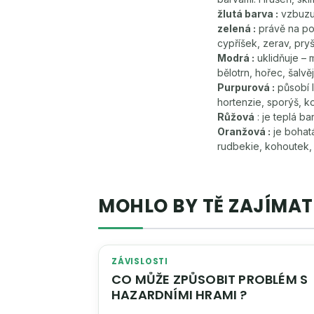
žlutá barva :
vzbuzuj
zelená :
právě na poz
cypříšek, zerav, pry
Modrá :
uklidňuje – m
bělotrn, hořec, šalvěj
Purpurová :
působí l
hortenzie, sporýš, ko
Růžová
: je teplá ba
Oranžová :
je bohatá
rudbekie, kohoutek,
MOHLO BY TĚ ZAJÍMAT
ZÁVISLOSTI
CO MŮŽE ZPŮSOBIT PROBLÉM S
HAZARDNÍMI HRAMI ?