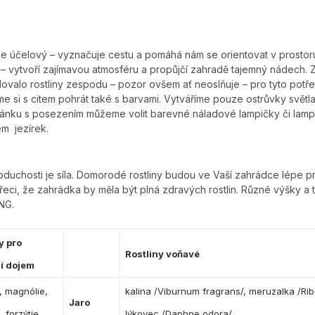
je účelový – vyznačuje cestu a pomáhá nám se orientovat v prostor
– vytvoří zajímavou atmosféru a propůjčí zahradě tajemný nádech. 
tlovalo rostliny zespodu – pozor ovšem ať neoslňuje – pro tyto potře
e si s citem pohrát také s barvami. Vytváříme pouze ostrůvky světl
ltánku s posezením můžeme volit barevné náladové lampičky či lam
em jezírek.
oduchosti je síla. Domorodé rostliny budou ve Vaší zahrádce lépe p
přeci, že zahrádka by měla být plná zdravých rostlin. Různé výšky a tva
NG.
y pro
Rostliny voňavé
í dojem
, magnólie,
kalina /Viburnum fragrans/, meruzalka /Ri
Jaro
 forzýtie
lýkovec /Daphne odora/