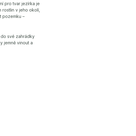
í pro tvar jezírka je
ostlin v jeho okolí,
ást pozemku –
e do své zahrádky
y jemně vinout a