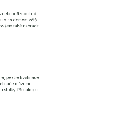
 zcela odříznout od
asu a za domem větší
ovšem také nahradit
né, pestré květináče
Květináče můžeme
 stolky. Při nákupu