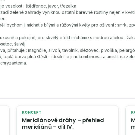
e veselost : štědřenec, javor, třezalka
adí zelené zahrady vyniknou ostatní barevné rostliny nejen v květin
šec
ěli bychom ji míchat s bílými a růžovými květy pro oživení : smrk, zp
uxusně a pokojně, pro skvělý efekt mícháme s modrou a bílou : žaka
satec, šalvěj
rva, přitahuje : magnólie, slivoň, tavolník, slézovec, pivoňka, pelarg
, teplá barva plná štěstí – ideální je ji nekombinovat a umístit na zele
 chryzantéma.
KONCEPT
K
Meridiánové dráhy – přehled
M
meridiánů – díl IV.
m