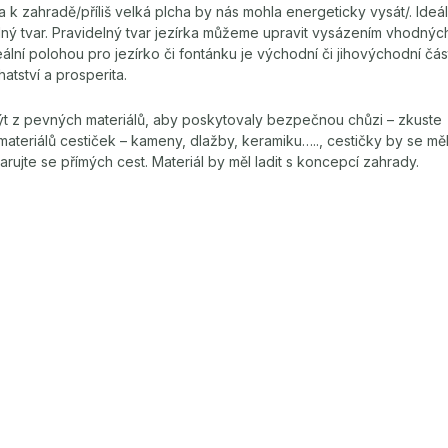
k zahradě/příliš velká plcha by nás mohla energeticky vysát/. Ideáln
ný tvar. Pravidelný tvar jezírka můžeme upravit vysázením vhodných r
ální polohou pro jezírko či fontánku je východní či jihovýchodní č
atství a prosperita.
ýt z pevných materiálů, aby poskytovaly bezpečnou chůzi – zkust
teriálů cestiček – kameny, dlažby, keramiku….., cestičky by se měl
arujte se přímých cest. Materiál by měl ladit s koncepcí zahrady.