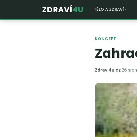
ZDRAVÍ
4U
TĚLO A ZDRAVÍ
KONCEPT
Zahra
Zdravi4u.cz
·
26 srp