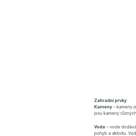
Zahradní prvky
Kameny
– kameny js
jsou kameny různých 
Voda
– voda dodává 
pohyb a aktivitu. Vo