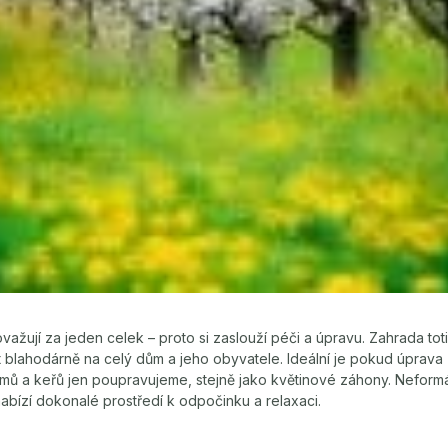
ažují za jeden celek – proto si zaslouží péči a úpravu. Zahrada to
t blahodárně na celý dům a jeho obyvatele. Ideální je pokud úprav
omů a keřů jen poupravujeme, stejně jako květinové záhony. Neform
nabízí dokonalé prostředí k odpočinku a relaxaci.