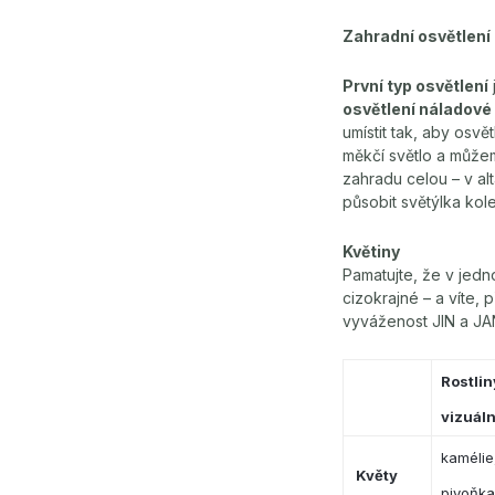
Zahradní osvětlení
První typ osvětlení
osvětlení náladové
umístit tak, aby osvě
měkčí světlo a můžem
zahradu celou – v a
působit světýlka kol
Květiny
Pamatujte, že v jedn
cizokrajné – a víte, 
vyváženost JIN a JA
Rostlin
vizuáln
kamélie
Květy
pivoňka,