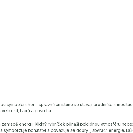
ou symbolem hor – správně umístěné se stávají předmětem meditace
velikostí, tvarů a povrchu
zahradě energii. Klidný rybníček přináší poklidnou atmosféru nebes
da symbolizuje bohatství a považuje se dobrý „ sběrač“ energie. Důl