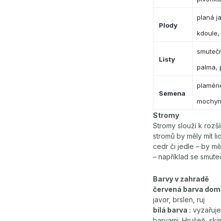
planá j
Plody
kdoule,
smutečn
Listy
palma, 
plamén
Semena
mochyn
Stromy
Stromy slouží k rozš
stromů by měly mít l
cedr či jedle – by m
– například se smute
Barvy v zahradě
červená barva dom
javor, brslen, ruj
bílá barva :
vyzařuje 
barvami. Hrušeň, ski