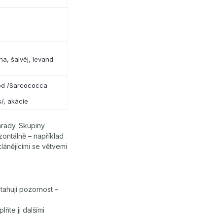
na, šalvěj, levand
od /Sarcococca
s/, akácie
hrady. Skupiny
zontálně – například
lánějícími se větvemi
tahují pozornost –
ňte ji dalšími