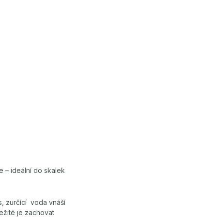
 – ideální do skalek
, zurčící voda vnáší
ežité je zachovat