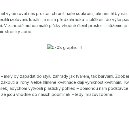
měl vymezovat náš prostor, chránit naše soukromí, ale neměl by nás
cítili izolovaní. Ideální je malá předzahrádka s plůtkem do výše p
í. V zahradě mohou malé plůtky vhodně členit prostor – můžeme je 
ými stromky apod.

– měly by zapadat do stylu zahrady jak tvarem, tak barvami. Zdobe
 zákoutí a rohy. Velké hliněné květináče dají vyniknout květinám. 
ýšek, abychom vytvořili plastický pohled – pomohou nám podstavce a
e, že jsou vhodné do našich podmínek – tedy mrazuvzdorné.