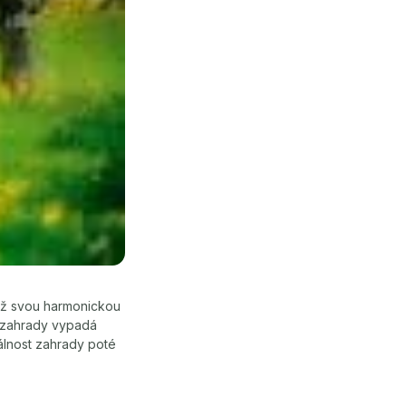
tiž svou harmonickou
a zahrady vypadá
álnost zahrady poté