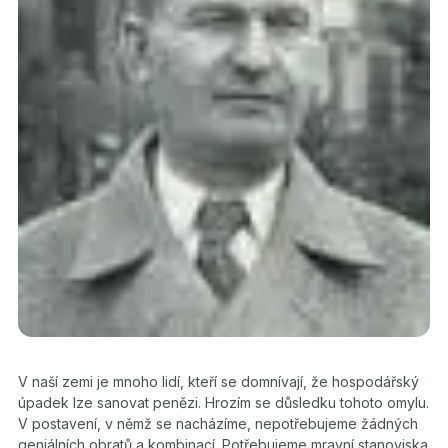
V naší zemi je mnoho lidí, kteří se domnívají, že hospodářský
úpadek lze sanovat penězi. Hrozím se důsledku tohoto omylu.
V postavení, v němž se nacházíme, nepotřebujeme žádných
geniálních obratů a kombinací. Potřebujeme mravní stanoviska