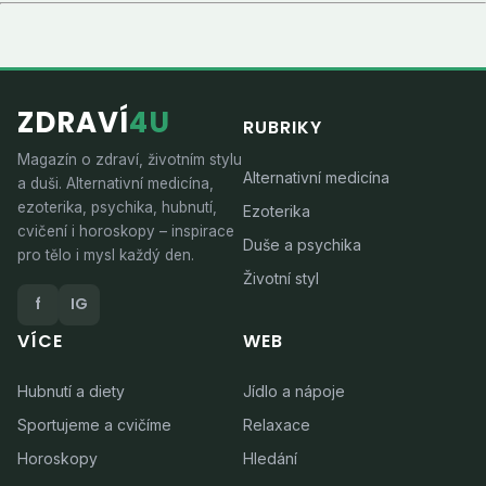
ZDRAVÍ
4U
RUBRIKY
Magazín o zdraví, životním stylu
Alternativní medicína
a duši. Alternativní medicína,
ezoterika, psychika, hubnutí,
Ezoterika
cvičení i horoskopy – inspirace
Duše a psychika
pro tělo i mysl každý den.
Životní styl
f
IG
VÍCE
WEB
Hubnutí a diety
Jídlo a nápoje
Sportujeme a cvičíme
Relaxace
Horoskopy
Hledání