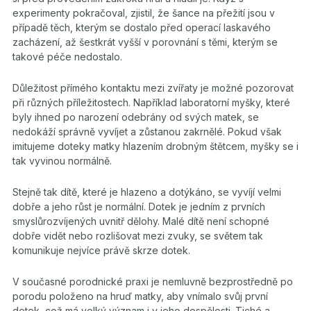
experimenty pokračoval, zjistil, že šance na přežití jsou v
případě těch, kterým se dostalo před operací laskavého
zacházení, až šestkrát vyšší v porovnání s těmi, kterým se
takové péče nedostalo.
Důležitost přímého kontaktu mezi zvířaty je možné pozorovat
při různých příležitostech. Například laboratorní myšky, které
byly ihned po narození odebrány od svých matek, se
nedokáží správně vyvíjet a zůstanou zakrnělé. Pokud však
imitujeme doteky matky hlazením drobným štětcem, myšky se i
tak vyvinou normálně.
Stejně tak dítě, které je hlazeno a dotýkáno, se vyvíjí velmi
dobře a jeho růst je normální. Dotek je jedním z prvních
smyslůrozvíjených uvnitř dělohy. Malé dítě není schopné
dobře vidět nebo rozlišovat mezi zvuky, se světem tak
komunikuje nejvíce právě skrze dotek.
V současné porodnické praxi je nemluvně bezprostředně po
porodu položeno na hruď matky, aby vnímalo svůj první
dotek, což má velký význam i v jeho dospělosti. Tiché a