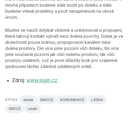
mnoha případech budeme stále toužit po doteku a stále
budeme vnímat problémy a pocit nenaplněnosti na citové
úrovni.
Musíme se naučit dotýkat vědomě a uvědomovat si propojení,
které takový kontakt vytváří mezi dvěma povrchy. Dotek je ve
skutečnosti pouze bránou, propojovacím kanálem mezi
dvěma prostory. Čím více jsme pozorní vůči doteku, tím více
jsme současně pozorní jak vůči našemu prostoru, tak vůči
prostoru ostatních, což je první důležitý krok pro vzájemné
sjednocení těchto zdánlivě oddělených světů.
Zdroj:
www.jogin.cz
ŠTÍTKY:
dotek
EMOCE
KOMUNIKACE
LÁSKA
SRDCE
vztah