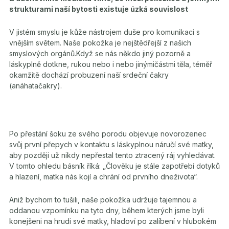
strukturami naší bytosti existuje úzká souvislost
V jistém smyslu je kůže nástrojem duše pro komunikaci s
vnějším světem. Naše pokožka je nejštědřejší z našich
smyslových orgánů.Když se nás někdo jiný pozorně a
láskyplně dotkne, rukou nebo i nebo jinýmičástmi těla, téměř
okamžitě dochází probuzení naší srdeční čakry
(anáhatačakry).
Po přestání šoku ze svého porodu objevuje novorozenec
svůj první přepych v kontaktu s láskyplnou náručí své matky,
aby později už nikdy nepřestal tento ztracený ráj vyhledávat.
V tomto ohledu básník říká: „Člověku je stále zapotřebí dotyků
a hlazení, matka nás kojí a chrání od prvního dneživota“.
Aniž bychom to tušili, naše pokožka udržuje tajemnou a
oddanou vzpomínku na tyto dny, během kterých jsme byli
konejš
eni na hrudi své matky, hladoví po zalíbení v hlubokém