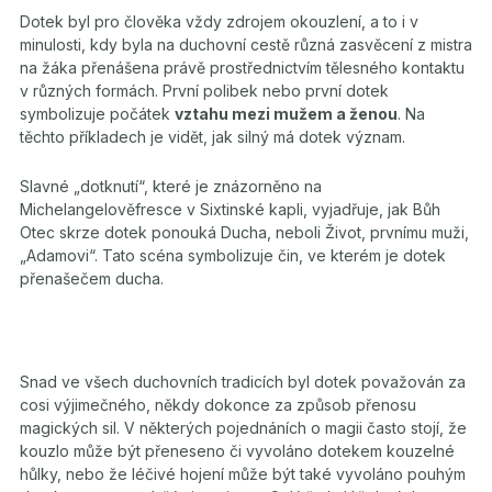
Dotek byl pro člověka vždy zdrojem okouzlení, a to i v
minulosti, kdy byla na duchovní cestě různá zasvěcení z mistra
na žáka přenášena právě prostřednictvím tělesného kontaktu
v různých formách. První polibek nebo první dotek
symbolizuje počátek
vztahu mezi mužem a ženou
. Na
těchto příkladech je vidět, jak silný má dotek význam.
Slavné „dotknutí“, které je znázorněno na
Michelangelověfresce v Sixtinské kapli, vyjadřuje, jak Bůh
Otec skrze dotek ponouká Ducha, neboli Život, prvnímu muži,
„Adamovi“. Tato scéna symbolizuje čin, ve kterém je dotek
přenašečem ducha.
Snad ve všech duchovních tradicích byl dotek považován za
cosi výjimečného, někdy dokonce za způsob přenosu
magických sil. V některých pojednáních o magii často stojí, že
kouzlo může být přeneseno či vyvoláno dotekem kouzelné
hůlky, nebo že léčivé hojení může být také vyvoláno pouhým