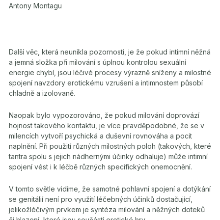
Antony Montagu
Další věc, která neunikla pozornosti, je že pokud intimní něžná
a jemná složka při milování s úplnou kontrolou sexuální
energie chybí, jsou léčivé procesy výrazně sníženy a milostné
spojení navzdory erotickému vzrušení a intimnostem působí
chladně a izolovaně.
Naopak bylo vypozorováno, že pokud milování doprovází
hojnost takového kontaktu, je více pravděpodobné, že se v
milencích vytvoří psychická a duševní rovnováha a pocit
naplnění. Při použití různých milostných poloh (takových, které
tantra spolu s jejich nádhernými účinky odhaluje) může intimní
spojení vést i k léčbě různých specifických onemocnění.
V tomto světle vidíme, že samotné pohlavní spojení a dotýkání
se genitálií není pro využití léčebných účinků dostačující,
jelikožléčivým prvkem je syntéza milování a něžných doteků
či hlazení, které jsou součástí erotické hry.