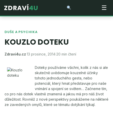
ZDRAVÍ
4U
☰
DUŠE A PSYCHIKA
KOUZLO DOTEKU
Zdravi4u.cz
·
13 prosince, 2014
·
20 min čtení
Doteky používáme všichni, kolik z nás si ale
skutečně uvědomuje kouzelné účinky
tohoto jednoduchého gesta, nebo
potenciál, který hmat představuje pro naše
vnímání a spojení se světem… Začneme tím,
co pro nás dotek vlastně znamená a jakou má pro náš život
důležitost. Rovněž z nové perspektivy poukážeme na některé
ze zavedených omylů, které se tématu dotýkání týkají.