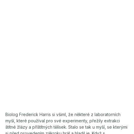
Biolog Frederick Harris si všiml, že některé z laboratorních
myší, které používal pro své experimenty, přežily extrakci
štítné žlázy a příštítných tělísek. Stalo se tak u myší, se kterými
si před provedením zákroku hrál a hladil je. Když s