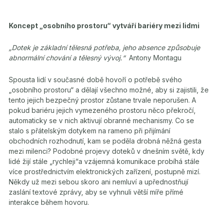
Koncept „osobního prostoru“ vytváří bariéry mezi lidmi
„Dotek je základní tělesná potřeba, jeho absence způsobuje
abnormální chování a tělesný vývoj.“
Antony Montagu
Spousta lidí v současné době hovoří o potřebě svého
„osobního prostoru“ a dělají všechno možné, aby si zajistili, že
tento jejich bezpečný prostor zůstane trvale neporušen. A
pokud bariéru jejich vymezeného prostoru něco překročí,
automaticky se v nich aktivují obranné mechanismy. Co se
stalo s přátelským dotykem na rameno při přijímání
obchodních rozhodnutí, kam se poděla drobná něžná gesta
mezi milenci? Podobné projevy doteků v dnešním světě, kdy
lidé žijí stále „rychleji“a vzájemná komunikace probíhá stále
více prostřednictvím elektronických zařízení, postupně mizí.
Někdy už mezi sebou skoro ani nemluví a upřednostňují
zaslání textové zprávy, aby se vyhnuli větší míře přímé
interakce během hovoru.