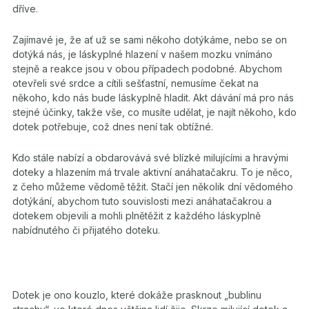
dříve.
Zajímavé je, že ať už se sami někoho dotýkáme, nebo se on
dotýká nás, je láskyplné hlazení v našem mozku vnímáno
stejně a reakce jsou v obou případech podobné. Abychom
otevřeli své srdce a cítili sešťastní, nemusíme čekat na
někoho, kdo nás bude láskyplně hladit. Akt dávání má pro nás
stejné účinky, takže vše, co musíte udělat, je najít někoho, kdo
dotek potřebuje, což dnes není tak obtížné.
Kdo stále nabízí a obdarovává své blízké milujícími a hravými
doteky a hlazením má trvale aktivní anáhatačakru. To je něco,
z čeho můžeme vědomě těžit. Stačí jen několik dní vědomého
dotýkání, abychom tuto souvislosti mezi anáhatačakrou a
dotekem objevili a mohli plnětěžit z každého láskyplně
nabídnutého či přijatého doteku.
Dotek je ono kouzlo, které dokáže prasknout „bublinu