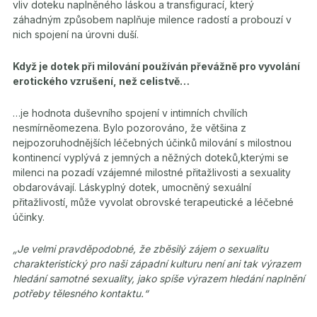
vliv doteku naplněného láskou a transfigurací, který
záhadným způsobem naplňuje milence radostí a probouzí v
nich spojení na úrovni duší.
Když je dotek při milování používán převážně pro vyvolání
erotického vzrušení, než celistvě…
…je hodnota duševního spojení v intimních chvílích
nesmírněomezena. Bylo pozorováno, že většina z
nejpozoruhodnějších léčebných účinků milování s milostnou
kontinencí vyplývá z jemných a něžných doteků,kterými se
milenci na pozadí vzájemné milostné přitažlivosti a sexuality
obdarovávají. Láskyplný dotek, umocněný sexuální
přitažlivostí, může vyvolat obrovské terapeutické a léčebné
účinky.
„Je velmi pravděpodobné, že zběsilý zájem o sexualitu
charakteristický pro naši západní kulturu není ani tak výrazem
hledání samotné sexuality, jako spíše výrazem hledání naplnění
potřeby tělesného kontaktu.“