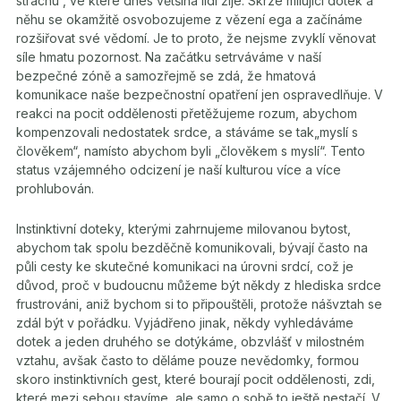
strachu“, ve které dnes většina lidí žije. Skrze milující dotek a
něhu se okamžitě osvobozujeme z vězení ega a začínáme
rozšiřovat své vědomí. Je to proto, že nejsme zvyklí věnovat
síle hmatu pozornost. Na začátku setrváváme v naší
bezpečné zóně a samozřejmě se zdá, že hmatová
komunikace naše bezpečnostní opatření jen ospravedlňuje. V
reakci na pocit oddělenosti přetěžujeme rozum, abychom
kompenzovali nedostatek srdce, a stáváme se tak„myslí s
člověkem“, namísto abychom byli „člověkem s myslí“. Tento
status vzájemného odcizení je naší kulturou více a více
prohlubován.
Instinktivní doteky, kterými zahrnujeme milovanou bytost,
abychom tak spolu bezděčně komunikovali, bývají často na
půli cesty ke skutečné komunikaci na úrovni srdcí, což je
důvod, proč v budoucnu můžeme být někdy z hlediska srdce
frustrováni, aniž bychom si to připouštěli, protože nášvztah se
zdál být v pořádku. Vyjádřeno jinak, někdy vyhledáváme
dotek a jeden druhého se dotýkáme, obzvlášť v milostném
vztahu, avšak často to děláme pouze nevědomky, formou
skoro instinktivních gest, které bourají pocit oddělenosti, zdi,
které mezi sebou stavíme, ale samo o sobě to ještě nestačí. V