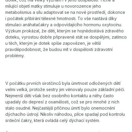
milující objetí matky stimuluje u novorozence jeho
metabolismus a sílu adaptovat se na nové prostředí, dokonce
i počátek přibírání tělesné hmotnosti. To vše nastává díky
stimulaci anáhatačakry a odpovídajícího hormonu oxytocinu.
Výzkum prokázal, že děti, kterým se hojnědostává zdravého
doteku, vyrostou dobře připravené stát se dospělými, zatímco
u těch, kterým je dotek spíše zapovězen, je větší
pravděpodobnost, že budou mít v dospělosti zdravotní
problémy.
V počátku prvních sirotčinců byla úmrtnost odložených dětí
velmi velká, protože sestry jim věnovaly pouze základní péči.
Nejmenší děti však bez osobního kontaktu a něhy často
upadaly do depresí z osamělosti, což se pro mnohé z nich
stalo osudné. Nejčastější příčinou úmrtí bylo onemocnění
dýchacího ústrojí. Nikoliv náhodou, plíce spadají pod kontrolu
srdeční čakry, která ovládá celý dýchací systém.