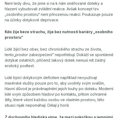
Není tedy divu, že jsme si na k nám směřované doteky a
hlazení vybudovali zvláštní reakce. Avšak koncept tzv.
„osobního prostoru“ není přirozenou reakcí. Poukazuje pouze
na účinky dotykové deprivace.
Kdo žije beze strachu, žije bez nutnosti bariéry „osobního
prostoru“
Lidé žijící bez obav, bez chronického strachu ze života,
tento„prostor zabezpečení“ nepotřebují. Dokáží se spontánně
dotýkat ostatních, přičemž takový dotek nemusí mít žádný
erotický podtext.
Lidé trpící dotykovým deficitem například nevyužívají
masérské služby pouze pro to, aby uvolnily svým svalům,
hlavní důvod je právěnaplnění jejich touhy po doteku. Moderní
lidé svým způsobem hladoví po kontaktu, přitom ochranné
štíty, které vězní každou osobu ve vlastním prostoru, této
situaci nijak nepomáhají. Dělají ji horší.
Z duchovního hlediska víme, že mezi pokožkou a jemnými