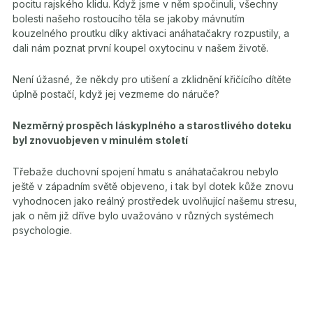
pocitu rajského klidu. Když jsme v něm spočinuli, všechny
bolesti našeho rostoucího těla se jakoby mávnutím
kouzelného proutku díky aktivaci anáhatačakry rozpustily, a
dali nám poznat první koupel oxytocinu v našem životě.
Není úžasné, že někdy pro utišení a zklidnění křičícího dítěte
úplně postačí, když jej vezmeme do náruče?
Nezměrný prospěch láskyplného a starostlivého doteku
byl znovuobjeven v minulém století
Třebaže duchovní spojení hmatu s anáhatačakrou nebylo
ještě v západním světě objeveno, i tak byl dotek kůže znovu
vyhodnocen jako reálný prostředek uvolňující našemu stresu,
jak o něm již dříve bylo uvažováno v různých systémech
psychologie.