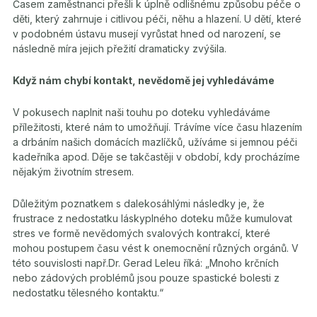
Časem zaměstnanci přešli k úplně odlišnému způsobu péče o
děti, který zahrnuje i citlivou péči, něhu a hlazení. U dětí, které
v podobném ústavu musejí vyrůstat hned od narození, se
následně míra jejich přežití dramaticky zvýšila.
Když nám chybí kontakt, nevědomě jej vyhledáváme
V pokusech naplnit naši touhu po doteku vyhledáváme
příležitosti, které nám to umožňují. Trávíme více času hlazením
a drbáním našich domácích mazlíčků, užíváme si jemnou péči
kadeřníka apod. Děje se takčastěji v období, kdy procházíme
nějakým životním stresem.
Důležitým poznatkem s dalekosáhlými následky je, že
frustrace z nedostatku láskyplného doteku může kumulovat
stres ve formě nevědomých svalových kontrakcí, které
mohou postupem času vést k onemocnění různých orgánů. V
této souvislosti např.Dr. Gerad Leleu říká: „Mnoho krčních
nebo zádových problémů jsou pouze spastické bolesti z
nedostatku tělesného kontaktu.“