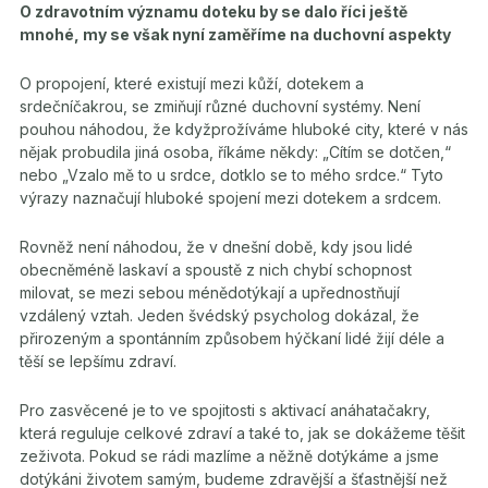
O zdravotním významu doteku by se dalo říci ještě
mnohé, my se však nyní zaměříme na duchovní aspekty
O propojení, které existují mezi kůží, dotekem a
srdečníčakrou, se zmiňují různé duchovní systémy. Není
pouhou náhodou, že kdyžprožíváme hluboké city, které v nás
nějak probudila jiná osoba, říkáme někdy: „Cítím se dotčen,“
nebo „Vzalo mě to u srdce, dotklo se to mého srdce.“ Tyto
výrazy naznačují hluboké spojení mezi dotekem a srdcem.
Rovněž není náhodou, že v dnešní době, kdy jsou lidé
obecněméně laskaví a spoustě z nich chybí schopnost
milovat, se mezi sebou ménědotýkají a upřednostňují
vzdálený vztah. Jeden švédský psycholog dokázal, že
přirozeným a spontánním způsobem hýčkaní lidé žijí déle a
těší se lepšímu zdraví.
Pro zasvěcené je to ve spojitosti s aktivací anáhatačakry,
která reguluje celkové zdraví a také to, jak se dokážeme těšit
zeživota. Pokud se rádi mazlíme a něžně dotýkáme a jsme
dotýkáni životem samým, budeme zdravější a šťastnější než