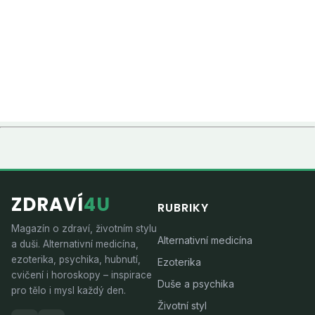
ZDRAVÍ
4U
RUBRIKY
Magazín o zdraví, životním stylu
Alternativní medicína
a duši. Alternativní medicína,
ezoterika, psychika, hubnutí,
Ezoterika
cvičení i horoskopy – inspirace
Duše a psychika
pro tělo i mysl každý den.
Životní styl