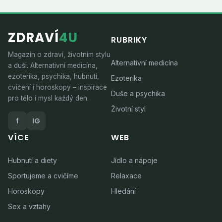
ZDRAVÍ
4U
RUBRIKY
Magazín o zdraví, životním stylu
Alternativní medicína
a duši. Alternativní medicína,
ezoterika, psychika, hubnutí,
Ezoterika
cvičení i horoskopy – inspirace
Duše a psychika
pro tělo i mysl každý den.
Životní styl
f
IG
VÍCE
WEB
Hubnutí a diety
Jídlo a nápoje
Sportujeme a cvičíme
Relaxace
Horoskopy
Hledání
Sex a vztahy