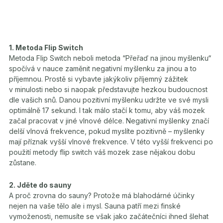
1. Metoda Flip Switch
Metoda Flip Switch neboli metoda “Přeřaď na jinou myšlenku“
spočívá v nauce zaměnit negativní myšlenku za jinou a to
příjemnou. Prostě si vybavte jakýkoliv příjemný zážitek
v minulosti nebo si naopak představujte hezkou budoucnost
dle vašich snů. Danou pozitivní myšlenku udržte ve své mysli
optimálně 17 sekund. I tak málo stačí k tomu, aby váš mozek
začal pracovat v jiné vlnové délce. Negativní myšlenky značí
delší vlnová frekvence, pokud myslíte pozitivně – myšlenky
mají příznak vyšší vlnové frekvence. V této vyšší frekvenci po
použití metody flip switch váš mozek zase nějakou dobu
zůstane.
2. Jděte do sauny
A proč zrovna do sauny? Protože má blahodárné účinky
nejen na vaše tělo ale i mysl. Sauna patří mezi finské
vymoženosti, nemusíte se však jako začátečníci ihned šlehat