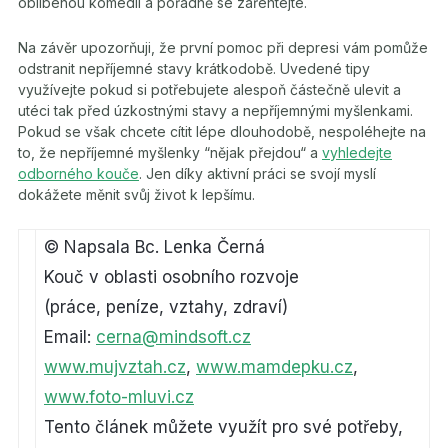
oblíbenou komedii a pořádně se zařehtejte.
Na závěr upozorňuji, že první pomoc při depresi vám pomůže
odstranit nepříjemné stavy krátkodobě. Uvedené tipy
využívejte pokud si potřebujete alespoň částečně ulevit a
utéci tak před úzkostnými stavy a nepříjemnými myšlenkami.
Pokud se však chcete cítit lépe dlouhodobě, nespoléhejte na
to, že nepříjemné myšlenky “nějak přejdou“ a
vyhledejte
odborného kouče
. Jen díky aktivní práci se svojí myslí
dokážete měnit svůj život k lepšímu.
© Napsala Bc. Lenka Černá
Kouč v oblasti osobního rozvoje
(práce, peníze, vztahy, zdraví)
Email:
cerna@mindsoft.cz
www.mujvztah.cz
,
www.mamdepku.cz
,
www.foto-mluvi.cz
Tento článek můžete využít pro své potřeby,