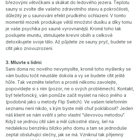
březovými větvičkami a skákat do ledového jezera. Teplotu
sauny si zvolte dle vašeho zdravotního stavu a pokročilosti,
důležitý je u saunování efekt prudkého ochlazení. V tomto
momentě mozek produkuje větší množství dusíku a díky tomu
je vaše psychika po sauně vyrovnanější. Kromě toho tak
posilujete imunitu, stimulujete krevní oběh a celkově
detoxikujete svoje tělo. Až půjdete ze sauny pryč, budete se
cítit jako znovuzrození.
3. Mluvte s lidmi
Sami doma nic nového nevymyslíte, kromě toho myšlenky se
vám budou točit neustále dokola a vy se budete cítit ještě
hůře. Tak vezměte telefon a prostě někomu zavolejte,
popovídejte si s ním (pozor, ne o svých problémech). Kontakt,
byť telefonický, vám pomůže začít myslet na něco jiného a
(podobně jako u metody Flip Switch). Ve vašem telefonním
seznamu není nikdo, s kým byste měli chuť poklábosit? Jeden
náš klient se nám svěřil s jeho vlastní “úlevovou metodou“.
Když se jednou cítil sám a měl úzkostné stavy, šel na
nedalekou benzínku blízko jeho domu a tam se jednoduše
zeptal obsluhující slečny, jak se má. Vzniknul tak příjemný