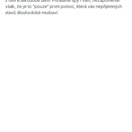
s nimi krátkodobě uleví. Přinášíme tipy i vám, nezapomeňte
však, že je to “pouze“ první pomoc, která vás nepříjemných
stavů dlouhodobě nezbaví.