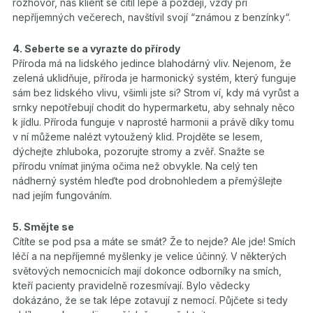
rozhovor, náš klient se cítil lépe a později, vždy při
nepříjemných večerech, navštívil svojí “známou z benzínky“.
4. Seberte se a vyrazte do přírody
Příroda má na lidského jedince blahodárný vliv. Nejenom, že
zelená uklidňuje, příroda je harmonický systém, který funguje
sám bez lidského vlivu, všimli jste si? Strom ví, kdy má vyrůst a
srnky nepotřebují chodit do hypermarketu, aby sehnaly něco
k jídlu. Příroda funguje v naprosté harmonii a právě díky tomu
v ní můžeme nalézt vytoužený klid. Projděte se lesem,
dýchejte zhluboka, pozorujte stromy a zvěř. Snažte se
přírodu vnímat jinýma očima než obvykle. Na celý ten
nádherný systém hleďte pod drobnohledem a přemýšlejte
nad jejím fungováním.
5. Smějte se
Cítíte se pod psa a máte se smát? Že to nejde? Ale jde! Smích
léčí a na nepříjemné myšlenky je velice účinný. V některých
světových nemocnicích mají dokonce odborníky na smích,
kteří pacienty pravidelně rozesmívají. Bylo vědecky
dokázáno, že se tak lépe zotavují z nemocí. Půjčete si tedy