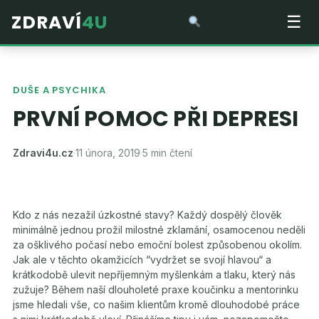
ZDRAVÍ
4U
☰
DUŠE A PSYCHIKA
PRVNÍ POMOC PŘI DEPRESI
Zdravi4u.cz
·
11 února, 2019
·
5 min čtení
Kdo z nás nezažil úzkostné stavy? Každý dospělý člověk
minimálně jednou prožil milostné zklamání, osamocenou neděli
za ošklivého počasí nebo emoční bolest způsobenou okolím.
Jak ale v těchto okamžicích “vydržet se svojí hlavou“ a
krátkodobě ulevit nepříjemným myšlenkám a tlaku, který nás
zužuje? Během naší dlouholeté praxe koučinku a mentorinku
jsme hledali vše, co našim klientům kromě dlouhodobé práce