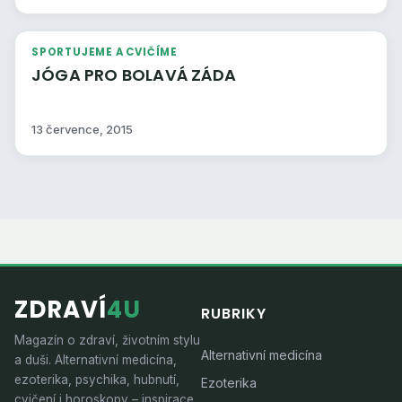
SPORTUJEME A CVIČÍME
JÓGA PRO BOLAVÁ ZÁDA
13 července, 2015
ZDRAVÍ
4U
RUBRIKY
Magazín o zdraví, životním stylu
Alternativní medicína
a duši. Alternativní medicína,
ezoterika, psychika, hubnutí,
Ezoterika
cvičení i horoskopy – inspirace