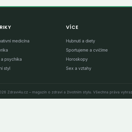
RIKY
VÍCE
nativní medicína
Hubnutí a diety
rika
Sportujeme a cvičíme
 a psychika
Horoskopy
í styl
Sex a vztahy
26 Zdravi4u.cz – magazín o zdraví a životním stylu. Všechna práva vyhra