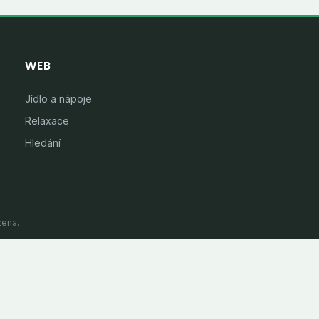
WEB
Jídlo a nápoje
Relaxace
Hledání
zena.