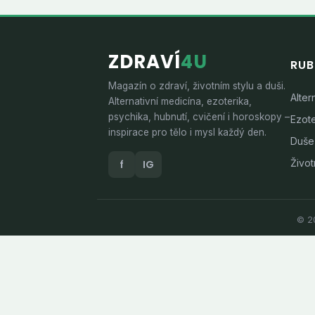
ZDRAVÍ
4U
RUB
Magazín o zdraví, životním stylu a duši.
Alter
Alternativní medicína, ezoterika,
psychika, hubnutí, cvičení i horoskopy –
Ezote
inspirace pro tělo i mysl každý den.
Duše
Životn
f
IG
© 20