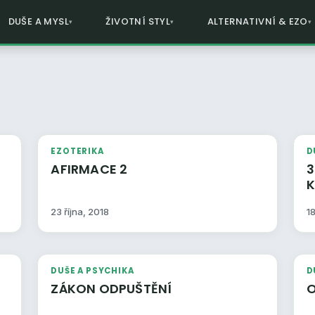
DUŠE A MYSL
ŽIVOTNÍ STYL
ALTERNATIVNÍ & EZO
EZOTERIKA
D
AFIRMACE 2
30 DALAJLÁ
23 října, 2018
1
DUŠE A PSYCHIKA
D
ZÁKON ODPUŠTĚNÍ
O